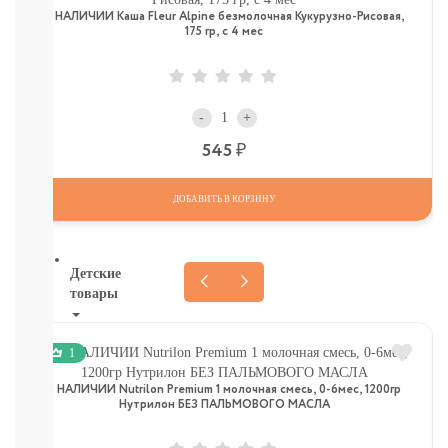
И
В НАЛИЧИИ Каша Fleur Alpine безмолочная Кукурузно-Рисовая,
ТД
175 гр, с 4 мес
Крупы,
хлопья,
завтраки
печенье,
-
+
сушки,
Р
545
крекер
Шоколад.
батончики,
ДОБАВИТЬ В КОРЗИНУ
мармелад,
хлебцы
Детские
товары
Книги.
1
Канцтовары,
Наклейки
В НАЛИЧИИ Nutrilon Premium 1 молочная смесь, 0-6мес, 1200гр
В
Нутрилон БЕЗ ПАЛЬМОВОГО МАСЛА
НАЛИЧИИ
ДЕТСКИЕ