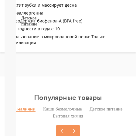
- чистит зубки и массирует десна
ВСЕ
- гипоаллергенна
Детское
- не содержит бисфенол-А (BPA free)
питание
Срок годности в годах: 10
Использование в микроволновой печи: Только
Новое
стерилизация
поступление
Пюре
Молочная
продукция
Каши
безмолочные
Каши
молочные
Смеси
Популярные товары
СМЕСИ
ПОД
Каши безмолочные
Детское питание
В наличии
ЗАКАЗ
Коктейли,
Бытовая химия
Жидкие
Каши,
Молоко