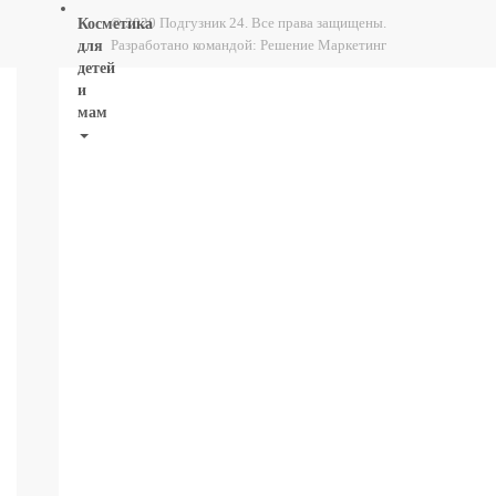
© 2020 Подгузник 24. Все права защищены.
Косметика
Разработано командой:
Решение Маркетинг
для
детей
и
мам
НОВИНКИ
Косметика
Глаза:
тушь,
карандаш,
подводка
Карандаши
для
бровей
УХОД
ДЛЯ
ТЕЛА
ВОЛОСЫ
ЛИЦО
Прокладки,
туалетная