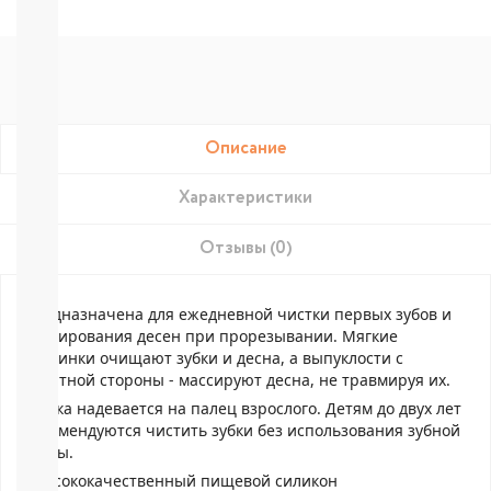
Подгузники-
трусики
РАЗНЫЕ
БРЕНДЫ
Joonies
Tanoshi
YokoSun
Описание
Merries
BRAND
FOR
Характеристики
MY
SON
Отзывы (0)
Lubby
Ekitto
MARABU
Предназначена для ежедневной чистки первых зубов и
Подгузники
массирования десен при прорезывании. Мягкие
на
ворсинки очищают зубки и десна, а выпуклости с
липучках
обратной стороны - массируют десна, не травмируя их.
Пробники
Щетка надевается на палец взрослого. Детям до двух лет
подгузников
рекомендуются чистить зубки без использования зубной
БЕСПЛАТНЫЕ
пасты.
ТЕСТЕРЫ
- высококачественный пищевой силикон
СМОТРЕТЬ