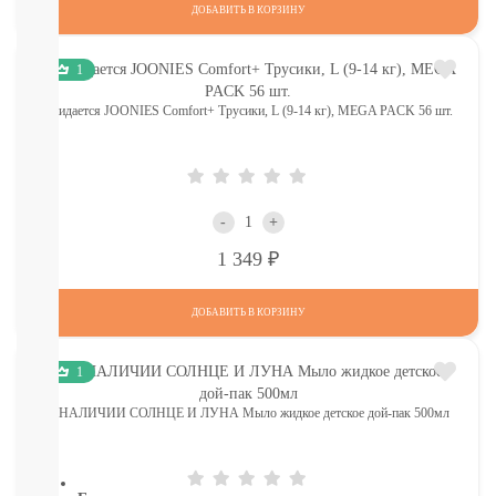
КОМАРОВ
ДОБАВИТЬ В КОРЗИНУ
Мыло
Зубные
1
пасты,
щетки
ожидается JOONIES Comfort+ Трусики, L (9-14 кг), MEGA PACK 56 шт.
Гели
для
душа,
мочалки
Шампуни,
-
+
расчески
Пена
Р
1 349
для
ванн,
игрушки
ДОБАВИТЬ В КОРЗИНУ
Ватные
диски,
1
палочки,
полотенца
В НАЛИЧИИ СОЛНЦЕ И ЛУНА Мыло жидкое детское дой-пак 500мл
СМОТРЕТЬ
ВСЕ