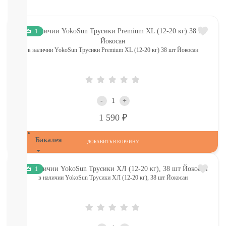
Печенье,
пастила,
батончики,
1
соломка:
снэки
в наличии YokoSun Трусики Premium XL (12-20 кг) 38 шт Йокосан
Сок,
компот,
морс,
чай
Вода
-
+
СМОТРЕТЬ
Р
1 590
ВСЕ
Бакалея
ДОБАВИТЬ В КОРЗИНУ
Напитки
1
смотреть
в наличии YokoSun Трусики ХЛ (12-20 кг), 38 шт Йокосан
все
МОРОЗИЛКА:
ПЕЛЬМЕНИ.
ВАРЕНИКИ,
НАГГЕТСЫ