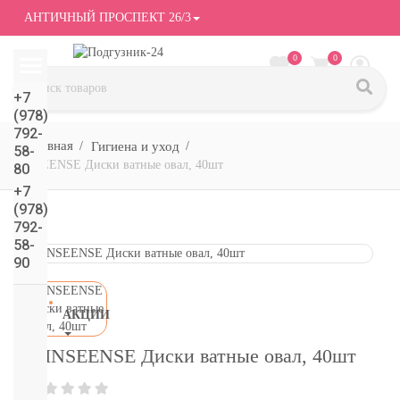
АНТИЧНЫЙ ПРОСПЕКТ 26/3
0
0
+7
(978)
792-
Гигиена и уход
58-
INSEENSE Диски ватные овал, 40шт
80
+7
(978)
792-
58-
90
АКЦИИ
СМОТРЕТЬ
INSEENSE Диски ватные овал, 40шт
ВСЕ
подгузники/