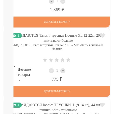
-
+
И
ТД
Р
1 369
Крупы,
хлопья,
ДОБАВИТЬ В КОРЗИНУ
завтраки
печенье,
сушки,
1
крекер
Шоколад.
ОЖИДАЮТСЯ Tanoshi трусики Ночные XL 12-22кг 20шт - впитывают
батончики,
больше
мармелад,
хлебцы
Детские
-
+
товары
Р
775
Книги.
Канцтовары,
ДОБАВИТЬ В КОРЗИНУ
Наклейки
В
1
НАЛИЧИИ
ДЕТСКИЕ