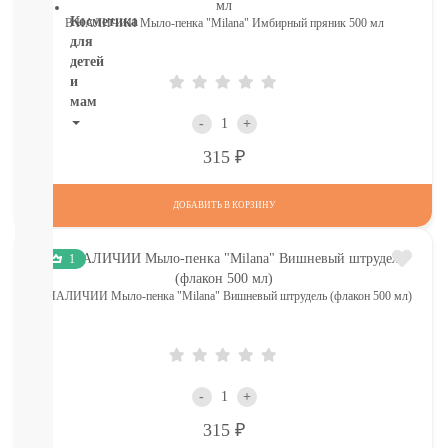
Косметика
В НАЛИЧИИ Мыло-пенка "Milana" Имбирный пряник 500 мл
для
детей
и
мам
-
+
НОВИНКИ
Р
315
Косметика
Глаза:
тушь,
ДОБАВИТЬ В КОРЗИНУ
карандаш,
подводка
1
Карандаши
для
В НАЛИЧИИ Мыло-пенка "Milana" Вишневый штрудель (флакон 500 мл)
бровей
УХОД
ДЛЯ
ТЕЛА
ВОЛОСЫ
-
+
ЛИЦО
Прокладки,
Р
315
туалетная