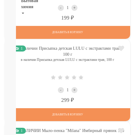
Бытовая
химия
-
+
Р
199
Рекомендуем!
Для
Стирки
ДОБАВИТЬ В КОРЗИНУ
Кондиционеры
Для
1
мытья
посуды
в наличии Присыпка детская LULU с экстрактами трав, 100 г
От
пятен,
мыло
Для
уборки
-
+
комнат,
освежители
Р
299
Разное
(губки,
ДОБАВИТЬ В КОРЗИНУ
тряпочки)
СМОТРЕТЬ
ВСЕ
1