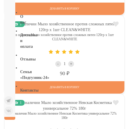
бумага
ДОБАВИТЬ В КОРЗИНУ
О
нас
1
в наличии Мыло хозяйственное против сложных пятен 120гр х 1шт
Доставка
CLEAN&WHITE
и
оплата
Отзывы
-
+
Семья
Р
90
«Подгузник-24»
ДОБАВИТЬ В КОРЗИНУ
Контакты
1
в наличии Мыло хозяйственное Невская Косметика универсальное 72%
180г