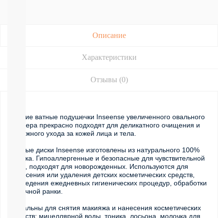
Подгузники-
трусики
РАЗНЫЕ
БРЕНДЫ
Описание
Joonies
Tanoshi
Характеристики
YokoSun
Merries
BRAND
Отзывы (0)
FOR
MY
SON
Мягкие ватные подушечки Inseense увеличенного овального 
Lubby
размера прекрасно подходят для деликатного очищения и 
Ekitto
бережного ухода за кожей лица и тела.
MARABU
Подгузники
Ватные диски Inseense изготовлены из натурального 100% 
на
хлопка. Гипоаллергенные и безопасные для чувствительной 
липучках
кожи, подходят для новорожденных. Используются для 
нанесения или удаления детских косметических средств, 
Пробники
проведения ежедневных гигиенических процедур, обработки 
подгузников
пупочной ранки.
БЕСПЛАТНЫЕ
ТЕСТЕРЫ
Идеальны для снятия макияжа и нанесения косметических 
средств: мицеллярной воды, тоника, лосьона, молочка для 
СМОТРЕТЬ