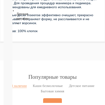
тела. Для проведения процедур маникюра и педикюра. 
ВСЕ
Рекомендованы для ежедневного использования.
Детское
Ватные диски Inseense эффективно очищают, прекрасно 
питание
впитывают. Сохраняют форму, не расслаиваются и не 
оставляют ворсинок.
Новое
Состав: 100% хлопок
поступление
Пюре
Молочная
продукция
Каши
безмолочные
Каши
молочные
Смеси
СМЕСИ
Популярные товары
ПОД
ЗАКАЗ
В наличии
Каши безмолочные
Детское питание
Коктейли,
Бытовая химия
Жидкие
Каши,
Молоко