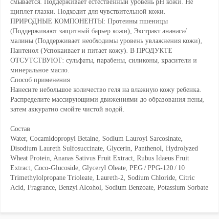
смывается. Поддерживает естественный уровень pH кожи. Не
щиплет глазки. Подходит для чувствительной кожи.
ПРИРОДНЫЕ КОМПОНЕНТЫ: Протеины пшеницы
(Поддерживают защитный барьер кожи), Экстракт ананаса/
малины (Поддерживает необходимы уровень увлажнения кожи),
Пантенол (Успокаивает и питает кожу). В ПРОДУКТЕ
ОТСУТСТВУЮТ: сульфаты, парабены, силиконы, красители и
минеральное масло.
Способ применения
Нанесите небольшое количество геля на влажную кожу ребенка.
Распределите массирующими движениями до образования пены,
затем аккуратно смойте чистой водой.
Состав
Water, Cocamidopropyl Betaine, Sodium Lauroyl Sarcosinate,
Disodium Laureth Sulfosuccinate, Glycerin, Panthenol, Hydrolyzed
Wheat Protein, Ananas Sativus Fruit Extract, Rubus Idaeus Fruit
Extract, Coco-Glucoside, Glyceryl Oleate, PEG / PPG-120 / 10
Trimethylolpropane Trioleate, Laureth-2, Sodium Chloride, Citric
Acid, Fragrance, Benzyl Alcohol, Sodium Benzoate, Potassium Sorbate