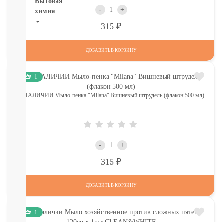
Бытовая
-
+
химия
Р
315
Рекомендуем!
Для
Стирки
ДОБАВИТЬ В КОРЗИНУ
Кондиционеры
Для
1
мытья
посуды
В НАЛИЧИИ Мыло-пенка "Milana" Вишневый штрудель (флакон 500 мл)
От
пятен,
мыло
Для
уборки
-
+
комнат,
Р
освежители
315
Разное
(губки,
ДОБАВИТЬ В КОРЗИНУ
тряпочки)
СМОТРЕТЬ
ВСЕ
1