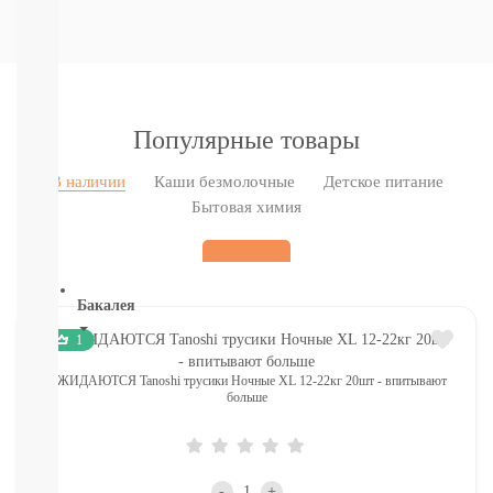
Печенье,
пастила,
батончики,
соломка:
снэки
Сок,
Популярные товары
компот,
морс,
В наличии
Каши безмолочные
Детское питание
чай
Бытовая химия
Вода
СМОТРЕТЬ
ВСЕ
Бакалея
1
Напитки
смотреть
ОЖИДАЮТСЯ Tanoshi трусики Ночные XL 12-22кг 20шт - впитывают
все
больше
МОРОЗИЛКА:
ПЕЛЬМЕНИ.
ВАРЕНИКИ,
НАГГЕТСЫ
-
+