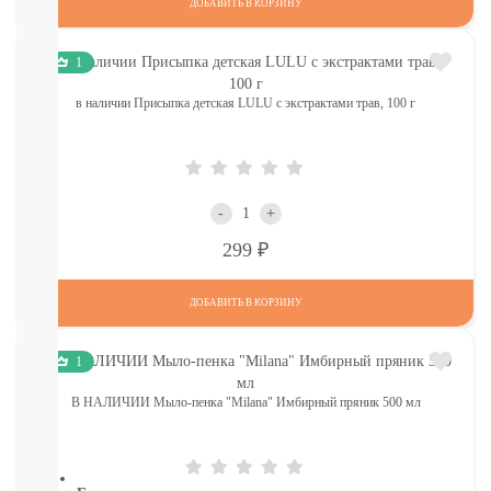
КОМАРОВ
ДОБАВИТЬ В КОРЗИНУ
Мыло
Зубные
1
пасты,
щетки
в наличии Присыпка детская LULU с экстрактами трав, 100 г
Гели
для
душа,
мочалки
Шампуни,
-
+
расчески
Пена
Р
299
для
ванн,
ДОБАВИТЬ В КОРЗИНУ
игрушки
Ватные
диски,
1
палочки,
полотенца
В НАЛИЧИИ Мыло-пенка "Milana" Имбирный пряник 500 мл
СМОТРЕТЬ
ВСЕ