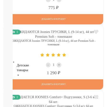
И
Р
775
ТД
Крупы,
хлопья,
ДОБАВИТЬ В КОРЗИНУ
завтраки
печенье,
сушки,
1
крекер
Шоколад.
ОЖИДАЮТСЯ Joonies ТРУСИКИ, L (9-14 кг), 44 шт Premium Soft -
тоненькие
батончики,
мармелад,
хлебцы
-
+
Детские
товары
Р
1 290
Книги.
Канцтовары,
ДОБАВИТЬ В КОРЗИНУ
Наклейки
В
1
НАЛИЧИИ
ДЕТСКИЕ
ОЖИДАЕТСЯ JOONIES Comfort+ Подгузники, S (3-6 кг), 64 шт.