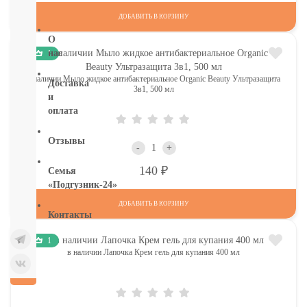
бумага
ДОБАВИТЬ В КОРЗИНУ
О
нас
1
в наличии Мыло жидкое антибактериальное Organic Beauty Ультразащита
Доставка
3в1, 500 мл
и
оплата
Отзывы
-
+
Р
140
Семья
«Подгузник-24»
ДОБАВИТЬ В КОРЗИНУ
Контакты
1
в наличии Лапочка Крем гель для купания 400 мл