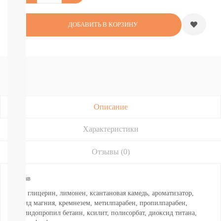
Подгузники-
трусики
РАЗНЫЕ
ДОБАВИТЬ В КОРЗИНУ
БРЕНДЫ
Joonies
Tanoshi
YokoSun
Merries
BRAND
FOR
MY
Описание
SON
Lubby
Ekitto
Характеристики
MARABU
Подгузники
Отзывы (0)
на
липучках
Пробники
Состав
подгузников
вода, глицерин, лимонен, ксантановая камедь, ароматизатор,
БЕСПЛАТНЫЕ
хлорид магния, кремнезем, метилпарабен, пропилпарабен,
ТЕСТЕРЫ
кокамидопропил бетаин, ксилит, полисорбат, диоксид титана,
СМОТРЕТЬ