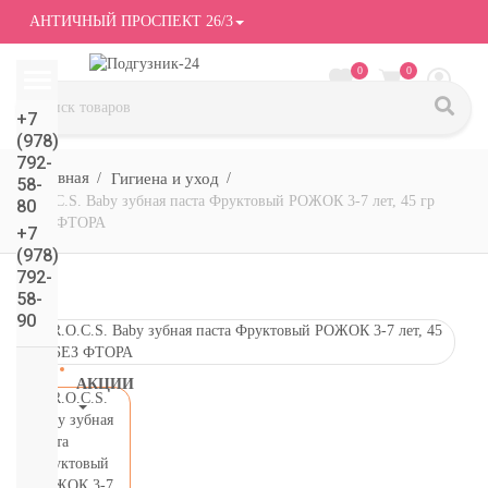
АНТИЧНЫЙ ПРОСПЕКТ 26/3
0
0
+7
(978)
792-
Гигиена и уход
58-
R.O.C.S. Baby зубная паста Фруктовый РОЖОК 3-7 лет, 45 гр
80
БЕЗ ФТОРА
+7
(978)
792-
58-
90
АКЦИИ
СМОТРЕТЬ
ВСЕ
подгузники/