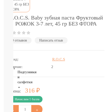
подгузники-
трусики
детское
питание
R.O.C.S. Baby зубная паста Фруктовый
бытовая
РОЖОК 3-7 лет, 45 гр БЕЗ ФТОРА
химия
и
гигиена
0 отзывов
Написать отзыв
Товары
для
мам
и
Бренд:
R.O.C.S
пап
Наличие:
2
Подгузники
и
салфетки
Р
316
Цена:
ВСЕ
БРЕНДЫ
Начислим 1 балла
Салфетки,
пеленки