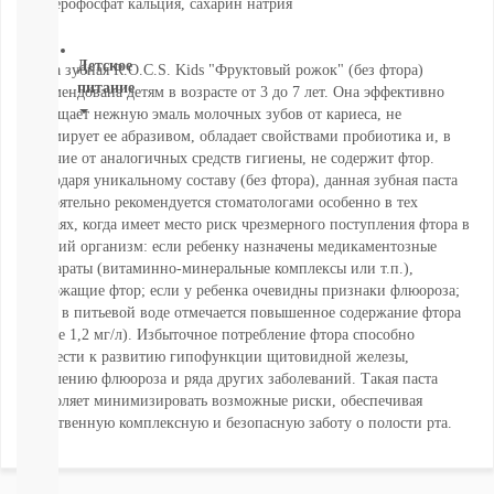
глицерофосфат кальция, сахарин натрия
ВСЕ
Детское
Паста зубная R.O.C.S. Kids "Фруктовый рожок" (без фтора)
питание
рекомендована детям в возрасте от 3 до 7 лет. Она эффективно
защищает нежную эмаль молочных зубов от кариеса, не
Новое
травмирует ее абразивом, обладает свойствами пробиотика и, в
поступление
отличие от аналогичных средств гигиены, не содержит фтор.
Пюре
Благодаря уникальному составу (без фтора), данная зубная паста
Молочная
настоятельно рекомендуется стоматологами особенно в тех
продукция
случаях, когда имеет место риск чрезмерного поступления фтора в
Каши
детский организм: если ребенку назначены медикаментозные
безмолочные
препараты (витаминно-минеральные комплексы или т.п.),
Каши
содержащие фтор; если у ребенка очевидны признаки флюороза;
молочные
когда в питьевой воде отмечается повышенное содержание фтора
Смеси
(более 1,2 мг/л). Избыточное потребление фтора способно
СМЕСИ
привести к развитию гипофункции щитовидной железы,
ПОД
появлению флюороза и ряда других заболеваний. Такая паста
ЗАКАЗ
позволяет минимизировать возможные риски, обеспечивая
Коктейли,
качественную комплексную и безопасную заботу о полости рта.
Жидкие
Каши,
Молоко