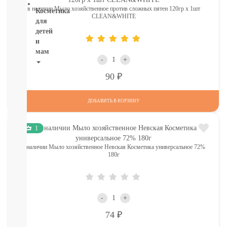
в наличии Мыло хозяйственное против сложных пятен 120гр х 1шт
Косметика
CLEAN&WHITE
для
детей
и
мам
-
+
НОВИНКИ
Р
90
Косметика
Глаза:
ДОБАВИТЬ В КОРЗИНУ
тушь,
карандаш,
подводка
1
Карандаши
для
в наличии Мыло хозяйственное Невская Косметика универсальное 72%
бровей
180г
УХОД
ДЛЯ
ТЕЛА
ВОЛОСЫ
-
+
ЛИЦО
Р
74
Прокладки,
туалетная