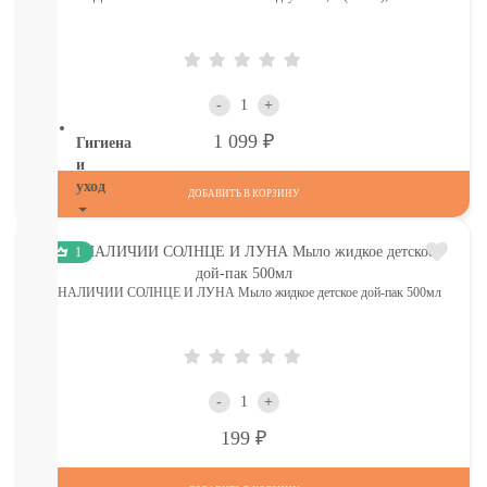
ТОВАРЫ
В
СЕВАСТОПОЛЕ
СМОТРЕТЬ
ВСЕ
-
+
Р
1 099
Гигиена
и
уход
ДОБАВИТЬ В КОРЗИНУ
НОВИНКИ
ТУТ
1
Для
В НАЛИЧИИ СОЛНЦЕ И ЛУНА Мыло жидкое детское дой-пак 500мл
роддома
Крем,
присыпка,
молочко,
масло
-
+
ЗАЩИТА
ОТ
Р
199
СОЛНЦА
И