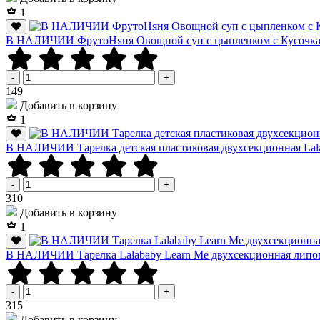
1
В НАЛИЧИИ ФрутоНяня Овощной суп с цыпленком с Кусочками
-
+
Р
149
Добавить в корзину
1
В НАЛИЧИИ Тарелка детская пластиковая двухсекционная Lalab
-
+
Р
310
Добавить в корзину
1
В НАЛИЧИИ Тарелка Lalababy Learn Me двухсекционная лип
-
+
Р
315
Добавить в корзину