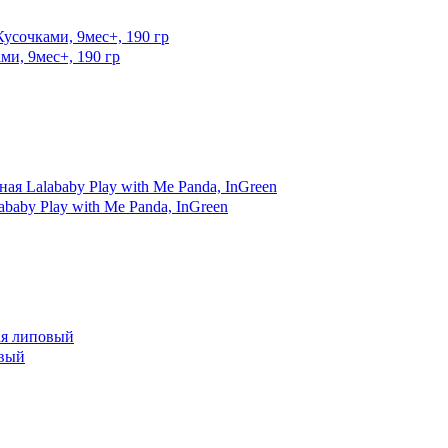
, 9мес+, 190 гр
aby Play with Me Panda, InGreen
овый