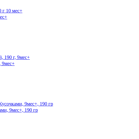
ес+
 9мес+
и, 9мес+, 190 гр