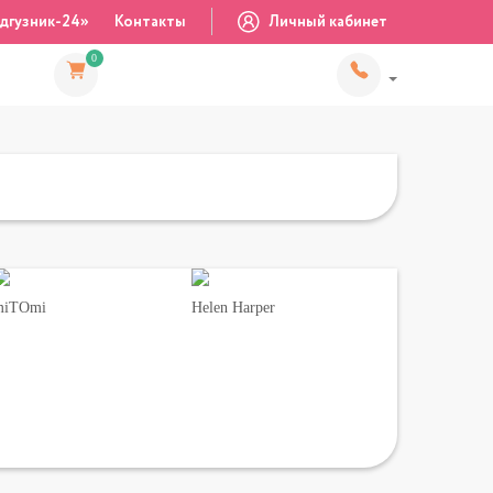
дгузник-24»
Контакты
Личный кабинет
0
miTOmi
Helen Harper