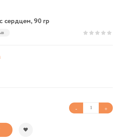
с сердцем, 90 гр
ыв
а
У