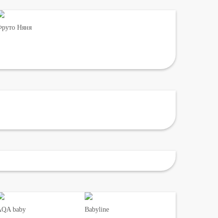
руто Няня
AQA baby
Babyline