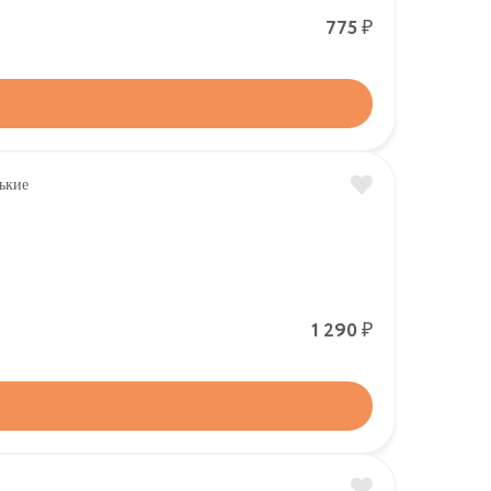
Р
775
Р
1 290