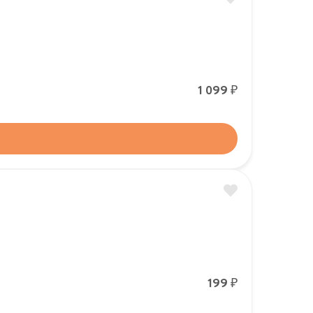
Р
1 099
Р
199