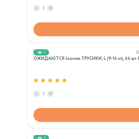
-
+
1
ОЖИДАЮТСЯ Joonies ТРУСИКИ, L (9-14 кг), 44 шт P
-
+
1