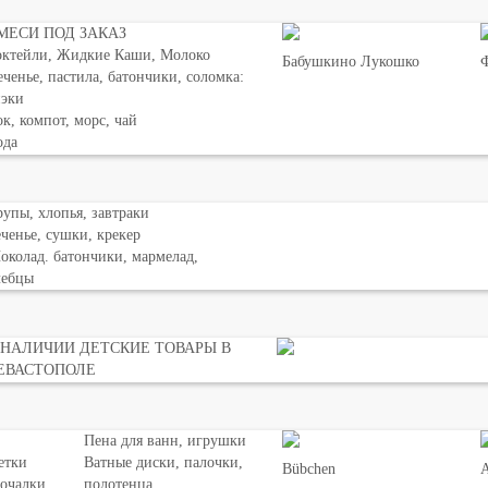
МЕСИ ПОД ЗАКАЗ
октейли, Жидкие Каши, Молоко
Бабушкино Лукошко
Ф
ченье, пастила, батончики, соломка:
нэки
к, компот, морс, чай
ода
упы, хлопья, завтраки
ченье, сушки, крекер
колад. батончики, мармелад,
лебцы
 НАЛИЧИИ ДЕТСКИЕ ТОВАРЫ В
ЕВАСТОПОЛЕ
Пена для ванн, игрушки
етки
Ватные диски, палочки,
Bübchen
мочалки
полотенца