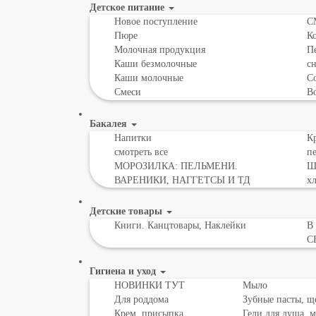
Детское питание
Новое поступление
С
Пюре
К
Молочная продукция
Пе
Каши безмолочные
с
Каши молочные
Со
Смеси
В
Бакалея
Напитки
Кр
смотреть все
пе
МОРОЗИЛКА: ПЕЛЬМЕНИ.
Шо
ВАРЕНИКИ, НАГГЕТСЫ И ТД
х
Детские товары
Книги. Канцтовары, Наклейки
В
С
Гигиена и уход
НОВИНКИ ТУТ
Мыло
Для роддома
Зубные пасты, щ
Крем, присыпка,
Гели для душа, 