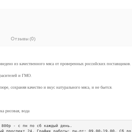
Отзывы (0)
зведено из качественного мяса от проверенных российских поставщиков.
красителей и ГМО.
ре, сохраняя качество и вкус натурального мяса, и не бьется.
ка рисовая, вода
 800р - с пн по сб каждый день. 

ый проспект 24. График работы: пн-пт: 09.00-19.00. Сб до