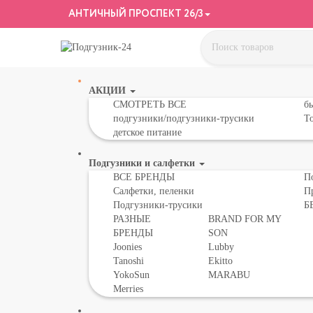
АНТИЧНЫЙ ПРОСПЕКТ 26/3
АКЦИИ
СМОТРЕТЬ ВСЕ
бы
подгузники/подгузники-трусики
То
детское питание
Подгузники и салфетки
ВСЕ БРЕНДЫ
П
Салфетки, пеленки
П
Подгузники-трусики
Б
РАЗНЫЕ
BRAND FOR MY
БРЕНДЫ
SON
Joonies
Lubby
Tanoshi
Ekitto
YokoSun
MARABU
Merries