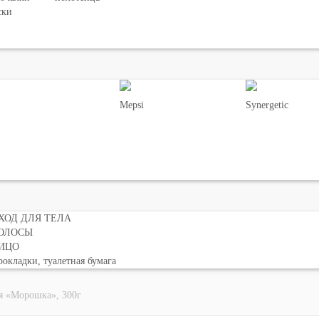
ски
Mepsi
Synergetic
ХОД ДЛЯ ТЕЛА
ОЛОСЫ
ИЦО
окладки, туалетная бумага
я «Морошка», 300г