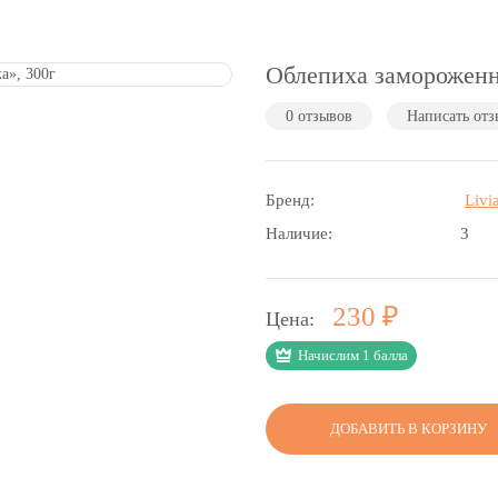
Облепиха замороженн
0 отзывов
Написать отз
Бренд:
Livi
Наличие:
3
Р
230
Цена:
Начислим 1 балла
ДОБАВИТЬ В КОРЗИНУ