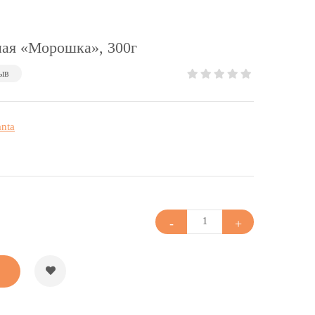
ая «Морошка», 300г
ыв
anta