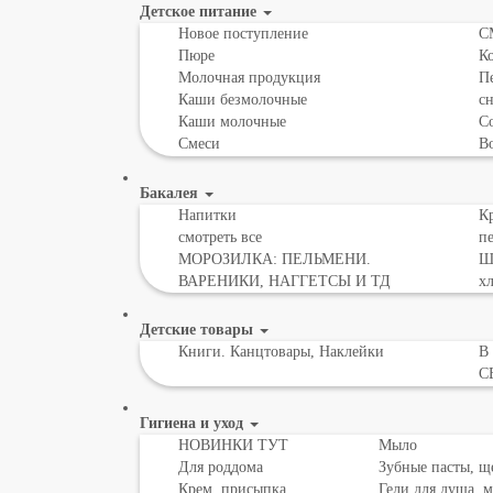
Детское питание
Новое поступление
С
Пюре
К
Молочная продукция
Пе
Каши безмолочные
с
Каши молочные
Со
Смеси
В
Бакалея
Напитки
Кр
смотреть все
пе
МОРОЗИЛКА: ПЕЛЬМЕНИ.
Шо
ВАРЕНИКИ, НАГГЕТСЫ И ТД
х
Детские товары
Книги. Канцтовары, Наклейки
В
С
Гигиена и уход
НОВИНКИ ТУТ
Мыло
Для роддома
Зубные пасты, щ
Крем, присыпка,
Гели для душа, 