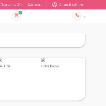
«Подгузник-24»
Контакты
Личный кабинет
0
miTOmi
Helen Harper