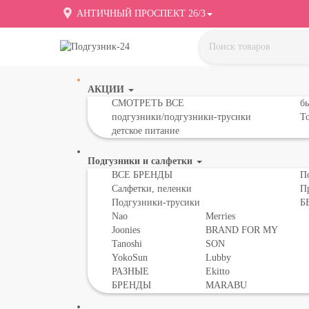
АНТИЧНЫЙ ПРОСПЕКТ 26/3
АКЦИИ
СМОТРЕТЬ ВСЕ
бы
подгузники/подгузники-трусики
То
детское питание
Подгузники и салфетки
ВСЕ БРЕНДЫ
П
Салфетки, пеленки
П
Подгузники-трусики
Б
Nao
Merries
Joonies
BRAND FOR MY
Tanoshi
SON
YokoSun
Lubby
РАЗНЫЕ
Ekitto
БРЕНДЫ
MARABU