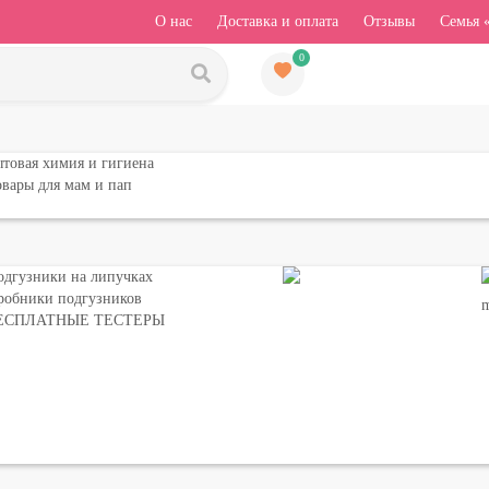
О нас
Доставка и оплата
Отзывы
Семья 
0
товая химия и гигиена
вары для мам и пап
одгузники на липучках
робники подгузников
ЕСПЛАТНЫЕ ТЕСТЕРЫ