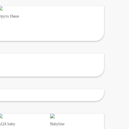
руто Няня
AQA baby
Babyline