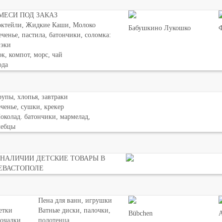
МЕСИ ПОД ЗАКАЗ
октейли, Жидкие Каши, Молоко
Бабушкино Лукошко
Ф
ченье, пастила, батончики, соломка:
нэки
к, компот, морс, чай
ода
упы, хлопья, завтраки
ченье, сушки, крекер
колад. батончики, мармелад,
лебцы
 НАЛИЧИИ ДЕТСКИЕ ТОВАРЫ В
ЕВАСТОПОЛЕ
Пена для ванн, игрушки
етки
Ватные диски, палочки,
Bübchen
мочалки
полотенца