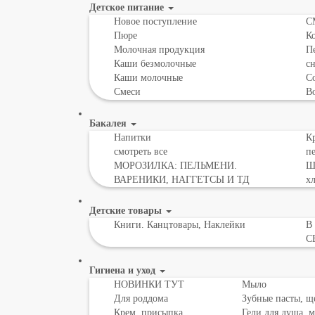
Детское питание
Новое поступление
С
Пюре
К
Молочная продукция
Пе
Каши безмолочные
с
Каши молочные
Со
Смеси
В
Бакалея
Напитки
Кр
смотреть все
пе
МОРОЗИЛКА: ПЕЛЬМЕНИ.
Шо
ВАРЕНИКИ, НАГГЕТСЫ И ТД
х
Детские товары
Книги. Канцтовары, Наклейки
В
С
Гигиена и уход
НОВИНКИ ТУТ
Мыло
Для роддома
Зубные пасты, щ
Крем, присыпка,
Гели для душа, 