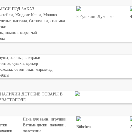
МЕСИ ПОД ЗАКАЗ
октейли, Жидкие Каши, Молоко
Бабушкино Лукошко
Ф
ченье, пастила, батончики, соломка:
нэки
к, компот, морс, чай
ода
упы, хлопья, завтраки
ченье, сушки, крекер
колад. батончики, мармелад,
лебцы
 НАЛИЧИИ ДЕТСКИЕ ТОВАРЫ В
ЕВАСТОПОЛЕ
Пена для ванн, игрушки
етки
Ватные диски, палочки,
Bübchen
мочалки
полотенца