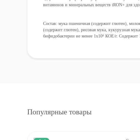
витаминов и минеральных веществ iRON+ для здор
Состав: мука пшеничная (содержит глютен), молок
(содержит глютен), рисовая мука, кукурузная мук
бифидобактерии не менее 1х10⁶ КОЕ/г. Содержит 
Популярные товары