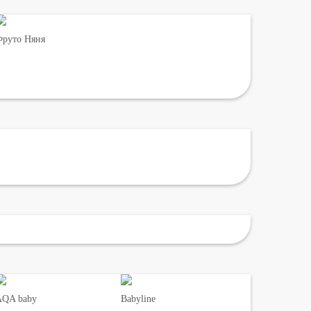
руто Няня
AQA baby
Babyline