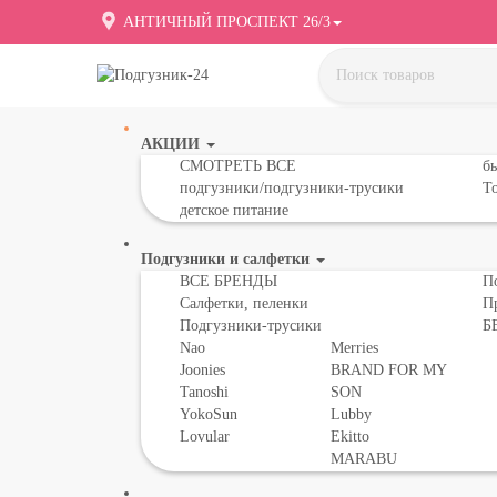
АНТИЧНЫЙ ПРОСПЕКТ 26/3
АКЦИИ
СМОТРЕТЬ ВСЕ
бы
подгузники/подгузники-трусики
То
детское питание
Подгузники и салфетки
ВСЕ БРЕНДЫ
П
Салфетки, пеленки
П
Подгузники-трусики
Б
Nao
Merries
Joonies
BRAND FOR MY
Tanoshi
SON
YokoSun
Lubby
Lovular
Ekitto
MARABU