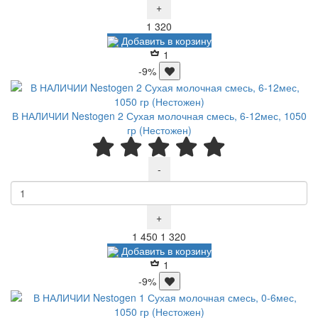
+
Р
1 320
Добавить в корзину
1
-9%
В НАЛИЧИИ Nestogen 2 Сухая молочная смесь, 6-12мес, 1050
гр (Нестожен)
-
+
Р
Р
1 450
1 320
Добавить в корзину
1
-9%