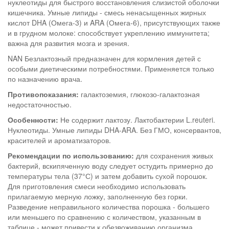
нуклеотиды для быстрого восстановления слизистой оболочки
кишечника. Умные липиды - смесь ненасыщенных жирных
кислот DHA (Омега-3) и ARA (Омега-6), присутствующих также
и в грудном молоке: способствует укреплению иммунитета;
важна для развития мозга и зрения.
NAN Безлактозный предназначен для кормления детей с
особыми диетическими потребностями. Применяется только
по назначению врача.
Противопоказания:
галактоземия, глюкозо-галактозная
недостаточностью.
Особенности:
Не содержит лактозу. Лактобактерии L.reuteri.
Нуклеотиды. Умные липиды DHA-ARA. Без ГМО, консервантов,
красителей и ароматизаторов.
Рекомендации по использованию:
для сохранения живых
бактерий, вскипяченную воду следует остудить примерно до
температуры тела (37°С) и затем добавить сухой порошок.
Для приготовления смеси необходимо использовать
прилагаемую мерную ложку, заполненную без горки.
Разведение неправильного количества порошка - большего
или меньшего по сравнению с количеством, указанным в
таблице - может привести к обезвоживанию организма