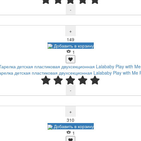
-
+
Р
149
Добавить в корзину
1
елка детская пластиковая двухсекционная Lalababy Play with Me 
-
+
Р
310
Добавить в корзину
1