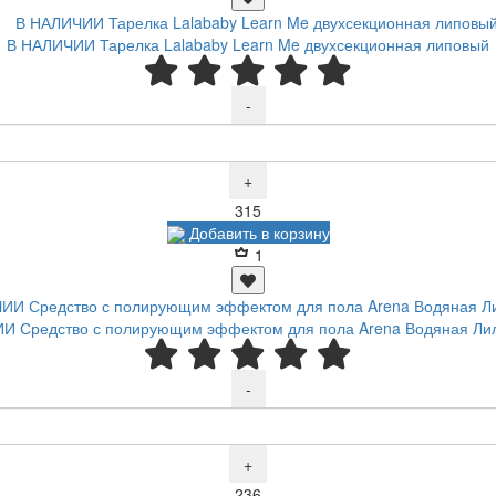
В НАЛИЧИИ Тарелка Lalababy Learn Me двухсекционная липовый
-
+
Р
315
Добавить в корзину
1
И Средство с полирующим эффектом для пола Arena Водяная Лил
-
+
Р
236