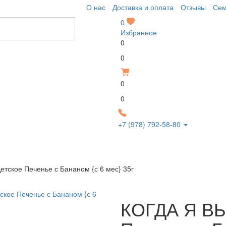
О нас
Доставка и оплата
Отзывы
Сем
0
Избранное
0
Р
0
0
Р
0
+7 (978) 792-58-80
 питание
Бакалея
Детские товары
Гигиена и уход
ское Печенье с Бананом {с 6 мес} 35г
КОГДА Я ВЫ