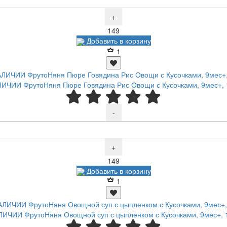
+
Р
149
Добавить в корзину
1
ИЧИИ ФрутоНяня Пюре Говядина Рис Овощи с Кусочками, 9мес+, 
-
+
Р
149
Добавить в корзину
1
ЛИЧИИ ФрутоНяня Овощной суп с цыпленком с Кусочками, 9мес+, 1