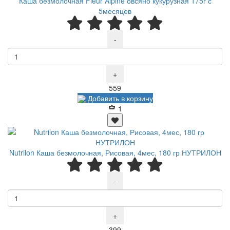
Каша безмолочная Fleur Alpine овсяно кукурузная 175г с
5месяцев
-
+
Р
559
Добавить в корзину
1
Nutrilon Каша безмолочная, Рисовая, 4мес, 180 гр НУТРИЛОН
-
+
Р
399