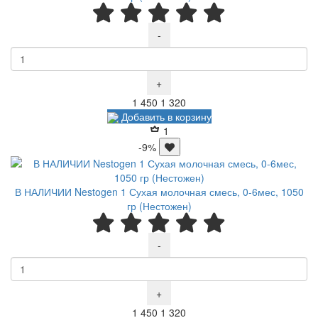
-
+
Р
Р
1 450
1 320
Добавить в корзину
1
-9%
В НАЛИЧИИ Nestogen 1 Сухая молочная смесь, 0-6мес, 1050
гр (Нестожен)
-
+
Р
Р
1 450
1 320