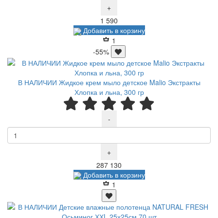
+
Р
1 590
Добавить в корзину
1
-55%
В НАЛИЧИИ Жидкое крем мыло детское Malio Экстракты
Хлопка и льна, 300 гр
-
+
Р
Р
287
130
Добавить в корзину
1