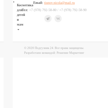
Email:
tiunov.nicola@mail.ru
Косметика
Тел:
+7 (978) 792-58-80 / +7 (978) 792-58-90
для
детей
и
мам
НОВИНКИ
Косметика
Глаза:
© 2020 Подгузник 24. Все права защищены.
тушь,
Разработано командой:
Решение Маркетинг
карандаш,
подводка
Карандаши
для
бровей
УХОД
ДЛЯ
ТЕЛА
ВОЛОСЫ
ЛИЦО
Прокладки,
туалетная