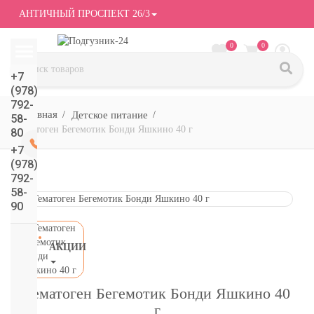
АНТИЧНЫЙ ПРОСПЕКТ 26/3
0
0
+7
(978)
792-
Детское питание
58-
Гематоген Бегемотик Бонди Яшкино 40 г
80
+7
(978)
792-
58-
90
АКЦИИ
СМОТРЕТЬ
ВСЕ
Гематоген Бегемотик Бонди Яшкино 40
подгузники/
г