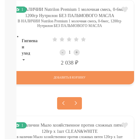
ТОВАРЫ
В
1
СЕВАСТОПОЛЕ
СМОТРЕТЬ
В НАЛИЧИИ Nutrilon Premium 1 молочная смесь, 0-6мес, 1200гр
Нутрилон БЕЗ ПАЛЬМОВОГО МАСЛА
ВСЕ
Гигиена
и
-
+
уход
Р
2 038
НОВИНКИ
ТУТ
Для
ДОБАВИТЬ В КОРЗИНУ
роддома
Крем,
присыпка,
молочко,
масло
ЗАЩИТА
ОТ
1
СОЛНЦА
И
в наличии Мыло хозяйственное против сложных пятен 120гр х 1шт