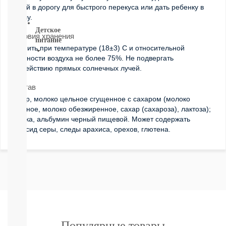
собой в дорогу для быстрого перекуса или дать ребенку в
ВСЕ
школу.
Детское
Условия хранения
питание
Хранить при температуре (18±3) С и относительной
влажности воздуха не более 75%. Не подвергать
Новое
воздействию прямых солнечных лучей.
поступление
Пюре
Состав
Молочная
сахар, молоко цельное сгущенное с сахаром (молоко
продукция
цельное, молоко обезжиренное, сахар (сахароза), лактоза);
Каши
патока, альбумин черный пищевой. Может содержать
безмолочные
диоксид серы, следы арахиса, орехов, глютена.
Каши
молочные
Смеси
СМЕСИ
ПОД
ЗАКАЗ
Коктейли,
Жидкие
Каши,
Молоко
Популярные товары