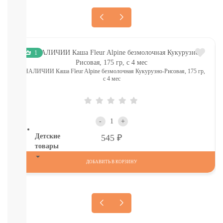
И
ТД
Крупы,
хлопья,
завтраки
1
печенье,
сушки,
В НАЛИЧИИ Каша Fleur Alpine безмолочная Кукурузно-Рисовая, 175 гр,
крекер
с 4 мес
Шоколад.
батончики,
мармелад,
хлебцы
-
+
Р
Детские
545
товары
ДОБАВИТЬ В КОРЗИНУ
Книги.
Канцтовары,
Наклейки
В
НАЛИЧИИ
ДЕТСКИЕ