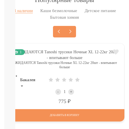
Печенье,
пастила,
В наличии
Каши безмолочные
Детское питание
батончики,
Бытовая химия
соломка:
снэки
Сок,
компот,
морс,
чай
1
Вода
СМОТРЕТЬ
ОЖИДАЮТСЯ Tanoshi трусики Ночные XL 12-22кг 20шт - впитывают
больше
ВСЕ
Бакалея
Напитки
-
+
смотреть
Р
775
все
МОРОЗИЛКА:
ПЕЛЬМЕНИ.
ДОБАВИТЬ В КОРЗИНУ
ВАРЕНИКИ,
НАГГЕТСЫ