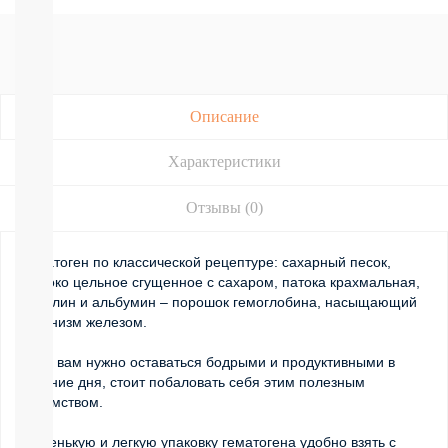
Подгузники-
трусики
РАЗНЫЕ
БРЕНДЫ
Joonies
Tanoshi
Описание
YokoSun
Merries
BRAND
Характеристики
FOR
MY
Отзывы (0)
SON
Lubby
Ekitto
Гематоген по классической рецептуре: сахарный песок,
MARABU
молоко цельное сгущенное с сахаром, патока крахмальная,
Подгузники
ванилин и альбумин – порошок гемоглобина, насыщающий
на
организм железом.
липучках
Пробники
Если вам нужно оставаться бодрыми и продуктивными в
подгузников
течение дня, стоит побаловать себя этим полезным
БЕСПЛАТНЫЕ
лакомством.
ТЕСТЕРЫ
Маленькую и легкую упаковку гематогена удобно взять с
СМОТРЕТЬ