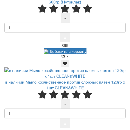
600гр (Нутрилак)
-
+
Р
899
Добавить в корзину
1
в наличии Мыло хозяйственное против сложных пятен 120гр х
1шт CLEAN&WHITE
-
+