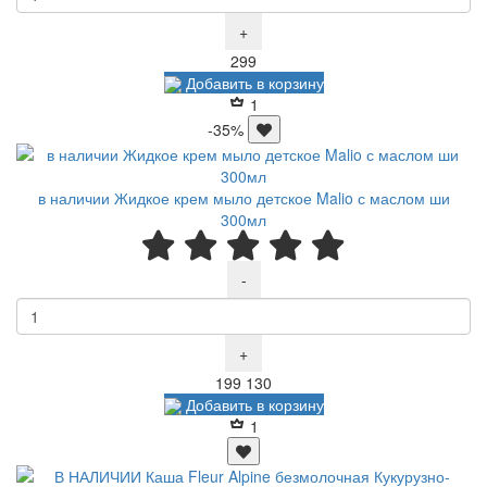
+
Р
299
Добавить в корзину
1
-35%
в наличии Жидкое крем мыло детское Malio с маслом ши
300мл
-
+
Р
Р
199
130
Добавить в корзину
1