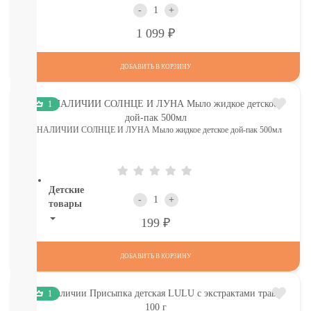
И
-
+
ТД
Р
1 099
Крупы,
хлопья,
завтраки
ДОБАВИТЬ В КОРЗИНУ
печенье,
сушки,
крекер
1
Шоколад.
В НАЛИЧИИ СОЛНЦЕ И ЛУНА Мыло жидкое детское дой-пак 500мл
батончики,
мармелад,
хлебцы
Детские
-
+
товары
Р
199
Книги.
Канцтовары,
ДОБАВИТЬ В КОРЗИНУ
Наклейки
В
НАЛИЧИИ
1
ДЕТСКИЕ