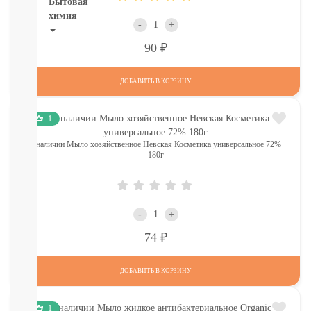
Бытовая
химия
-
+
Рекомендуем!
Р
90
Для
Стирки
ДОБАВИТЬ В КОРЗИНУ
Кондиционеры
Для
мытья
1
посуды
От
в наличии Мыло хозяйственное Невская Косметика универсальное 72%
пятен,
180г
мыло
Для
уборки
комнат,
-
+
освежители
Р
74
Разное
(губки,
тряпочки)
ДОБАВИТЬ В КОРЗИНУ
СМОТРЕТЬ
ВСЕ
1