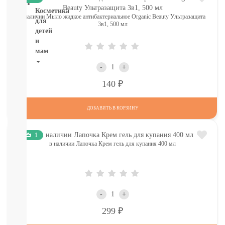
Косметика
в наличии Мыло жидкое антибактериальное Organic Beauty Ультразащита
для
3в1, 500 мл
детей
и
мам
-
+
НОВИНКИ
Косметика
Р
140
Глаза:
тушь,
ДОБАВИТЬ В КОРЗИНУ
карандаш,
подводка
Карандаши
1
для
в наличии Лапочка Крем гель для купания 400 мл
бровей
УХОД
ДЛЯ
ТЕЛА
ВОЛОСЫ
-
+
ЛИЦО
Р
299
Прокладки,
туалетная