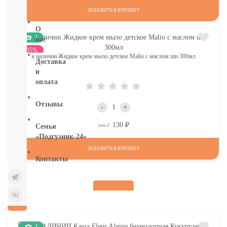
бумага
ДОБАВИТЬ В КОРЗИНУ
О
1
нас
-35%
в наличии Жидкое крем мыло детское Malio с маслом ши 300мл
Доставка
и
оплата
Отзывы
-
+
130
Р
Р
199
Семья
«Подгузник-24»
ДОБАВИТЬ В КОРЗИНУ
Контакты
1