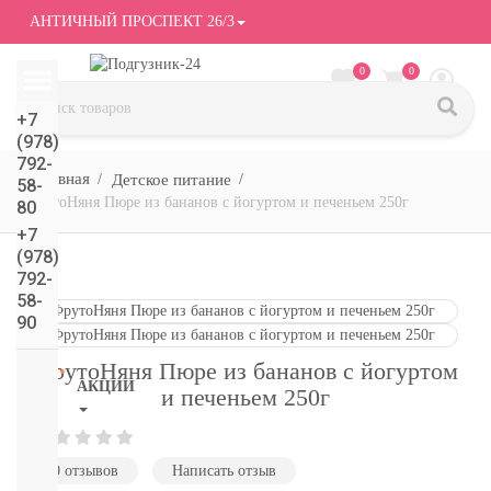
АНТИЧНЫЙ ПРОСПЕКТ 26/3
0
0
+7
(978)
792-
Детское питание
58-
ФрутоНяня Пюре из бананов с йогуртом и печеньем 250г
80
+7
(978)
792-
58-
90
ФрутоНяня Пюре из бананов с йогуртом
АКЦИИ
и печеньем 250г
СМОТРЕТЬ
ВСЕ
0 отзывов
Написать отзыв
подгузники/