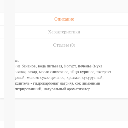
Подгузники-
трусики
РАЗНЫЕ
БРЕНДЫ
Описание
Joonies
Tanoshi
Характеристики
YokoSun
Merries
Отзывы (0)
BRAND
FOR
MY
Состав:
SON
Пюре из бананов, вода питьевая, йогурт, печенье (мука
Lubby
пшеничная, сахар, масло сливочное, яйцо куриное, экстракт
Ekitto
солодовый, молоко сухое цельное, крахмал кукурузный,
MARABU
разрыхлитель - гидрокарбонат натрия), сок лимонный
Подгузники
концентрированный, натуральный ароматизатор.
на
липучках
Пробники
подгузников
БЕСПЛАТНЫЕ
ТЕСТЕРЫ
СМОТРЕТЬ