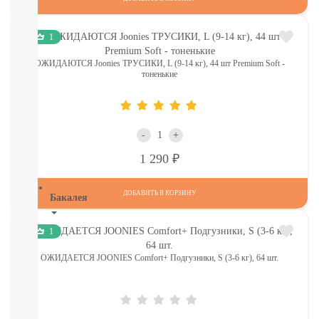
Печенье,
пастила,
батончики,
1
соломка:
ОЖИДАЮТСЯ Joonies ТРУСИКИ, L (9-14 кг), 44 шт Premium Soft -
снэки
тоненькие
Сок,
компот,
морс,
чай
-
+
Вода
СМОТРЕТЬ
Р
1 290
ВСЕ
ДОБАВИТЬ В КОРЗИНУ
Бакалея
Напитки
1
смотреть
все
ОЖИДАЕТСЯ JOONIES Comfort+ Подгузники, S (3-6 кг), 64 шт.
МОРОЗИЛКА:
ПЕЛЬМЕНИ.
ВАРЕНИКИ,
НАГГЕТСЫ