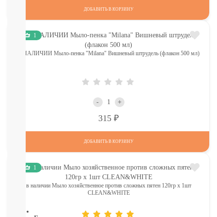
КОМАРОВ
ДОБАВИТЬ В КОРЗИНУ
Мыло
Зубные
пасты,
1
щетки
Гели
В НАЛИЧИИ Мыло-пенка "Milana" Вишневый штрудель (флакон 500 мл)
для
душа,
мочалки
Шампуни,
расчески
-
+
Пена
Р
315
для
ванн,
игрушки
ДОБАВИТЬ В КОРЗИНУ
Ватные
диски,
палочки,
1
полотенца
в наличии Мыло хозяйственное против сложных пятен 120гр х 1шт
СМОТРЕТЬ
CLEAN&WHITE
ВСЕ