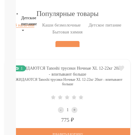
ВСЕ
Популярные товары
Детское
питание
В наличии
Каши безмолочные
Детское питание
Бытовая химия
Новое
поступление
Пюре
Молочная
продукция
Каши
1
безмолочные
Каши
ОЖИДАЮТСЯ Tanoshi трусики Ночные XL 12-22кг 20шт - впитывают
больше
молочные
Смеси
СМЕСИ
ПОД
ЗАКАЗ
-
+
Коктейли,
Р
775
Жидкие
Каши,
Молоко
ДОБАВИТЬ В КОРЗИНУ