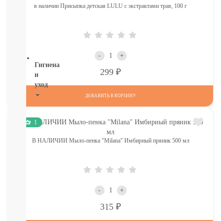
ТОВАРЫ
в наличии Присыпка детская LULU с экстрактами трав, 100 г
В
СЕВАСТОПОЛЕ
СМОТРЕТЬ
ВСЕ
-
+
Гигиена
Р
299
и
уход
ДОБАВИТЬ В КОРЗИНУ
НОВИНКИ
ТУТ
1
Для
роддома
В НАЛИЧИИ Мыло-пенка "Milana" Имбирный пряник 500 мл
Крем,
присыпка,
молочко,
масло
ЗАЩИТА
-
+
ОТ
СОЛНЦА
Р
315
И