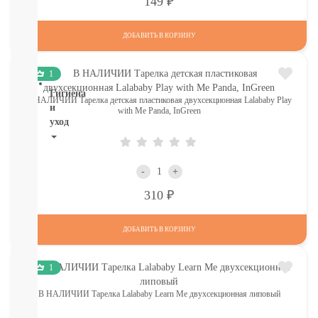
Р
149
ТОВАРЫ
В
СЕВАСТОПОЛЕ
ДОБАВИТЬ В КОРЗИНУ
СМОТРЕТЬ
ВСЕ
1
Гигиена
В НАЛИЧИИ Тарелка детская пластиковая двухсекционная Lalababy Play
и
with Me Panda, InGreen
уход
НОВИНКИ
ТУТ
-
+
Для
Р
роддома
310
Крем,
присыпка,
ДОБАВИТЬ В КОРЗИНУ
молочко,
масло
ЗАЩИТА
1
ОТ
СОЛНЦА
В НАЛИЧИИ Тарелка Lalababy Learn Me двухсекционная липовый
И