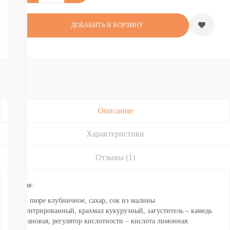
Подгузники-
трусики
Nao
ДОБАВИТЬ В КОРЗИНУ
Joonies
Tanoshi
YokoSun
Lovular
Merries
BRAND
FOR
MY
Описание
SON
Lubby
Характеристики
Ekitto
MARABU
Подгузники
Отзывы (1)
на
липучках
Состав:
Пробники
подгузников
Вода, пюре клубничное, сахар, сок из малины
БЕСПЛАТНЫЕ
концентрированный, крахмал кукурузный, загуститель – камедь
ТЕСТЕРЫ
ксантановая, регулятор кислотности – кислота лимонная.
СМОТРЕТЬ