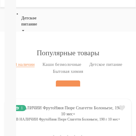
ВСЕ
Детское
питание
Новое
поступление
Пюре
Популярные товары
Молочная
продукция
В наличии
Каши безмолочные
Детское питание
Каши
Бытовая химия
безмолочные
Каши
молочные
Смеси
СМЕСИ
ПОД
1
ЗАКАЗ
Коктейли,
В НАЛИЧИИ ФрутоНяня Пюре Спагетти Болоньезе, 190 г 10 мес+
Жидкие
Каши,
Молоко