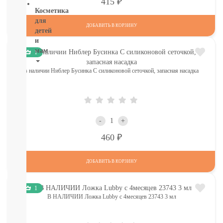
Р
415
Косметика
для
ДОБАВИТЬ В КОРЗИНУ
детей
и
мам
1
НОВИНКИ
в наличии Ниблер Бусинка С силиконовой сеточкой, запасная насадка
Косметика
Глаза:
тушь,
карандаш,
подводка
-
+
Карандаши
Р
460
для
бровей
УХОД
ДОБАВИТЬ В КОРЗИНУ
ДЛЯ
ТЕЛА
1
ВОЛОСЫ
В НАЛИЧИИ Ложка Lubby с 4месяцев 23743 3 мл
ЛИЦО
Прокладки,
туалетная