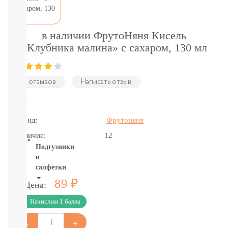
подгузники-
трусики
детское
питание
в наличии ФрутоНяня Кисель
бытовая
«Клубника малина» с сахаром, 130 мл
химия
и
гигиена
1 отзывов
Написать отзыв
Товары
для
мам
и
Бренд:
Фрутоняня
пап
Наличие:
12
Подгузники
и
салфетки
Р
89
Цена:
ВСЕ
БРЕНДЫ
Начислим 1 балла
Салфетки,
пеленки