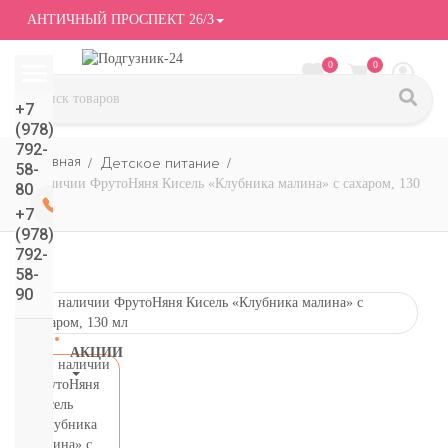
АНТИЧНЫЙ ПРОСПЕКТ 26/3
0
0
+7
(978)
792-
Детское питание
58-
в наличии ФрутоНяня Кисель «Клубника малина» с сахаром, 130
80
мл
+7
(978)
792-
58-
90
АКЦИИ
СМОТРЕТЬ
ВСЕ
подгузники/