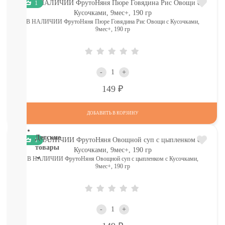
1
И
ТД
В НАЛИЧИИ ФрутоНяня Пюре Говядина Рис Овощи с Кусочками,
Крупы,
9мес+, 190 гр
хлопья,
завтраки
печенье,
сушки,
-
+
крекер
Шоколад.
Р
149
батончики,
мармелад,
ДОБАВИТЬ В КОРЗИНУ
хлебцы
Детские
1
товары
В НАЛИЧИИ ФрутоНяня Овощной суп с цыпленком с Кусочками,
9мес+, 190 гр
Книги.
Канцтовары,
Наклейки
В
НАЛИЧИИ
-
+
ДЕТСКИЕ