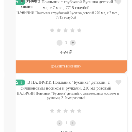
Бытовая
1
химия
В НАЛИЧИИ Поильник с трубочкой Бусинка детский 270 мл, с 7 мес.,
7715 голубой
Рекомендуем!
Для
Стирки
Кондиционеры
Для
-
+
мытья
Р
469
посуды
От
пятен,
ДОБАВИТЬ В КОРЗИНУ
мыло
Для
1
уборки
комнат,
В НАЛИЧИИ Поильник "Бусинка" детский, с силиконовым носиком и
освежители
ручками, 210 мл розовый
Разное
(губки,
тряпочки)
СМОТРЕТЬ
-
+
ВСЕ