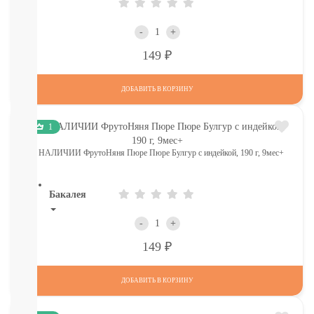
Печенье,
пастила,
-
+
батончики,
соломка:
Р
149
снэки
Сок,
ДОБАВИТЬ В КОРЗИНУ
компот,
морс,
чай
1
Вода
СМОТРЕТЬ
В НАЛИЧИИ ФрутоНяня Пюре Пюре Булгур с индейкой, 190 г, 9мес+
ВСЕ
Бакалея
Напитки
-
+
смотреть
Р
149
все
МОРОЗИЛКА:
ПЕЛЬМЕНИ.
ДОБАВИТЬ В КОРЗИНУ
ВАРЕНИКИ,
НАГГЕТСЫ