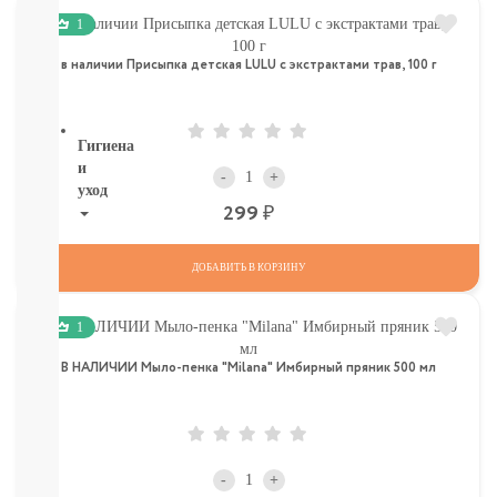
ТОВАРЫ
1
В
СЕВАСТОПОЛЕ
в наличии Присыпка детская LULU с экстрактами трав, 100 г
СМОТРЕТЬ
ВСЕ
Гигиена
и
-
+
уход
Р
299
НОВИНКИ
ТУТ
ДОБАВИТЬ В КОРЗИНУ
Для
роддома
Крем,
1
присыпка,
молочко,
В НАЛИЧИИ Мыло-пенка "Milana" Имбирный пряник 500 мл
масло
ЗАЩИТА
ОТ
СОЛНЦА
И
-
+