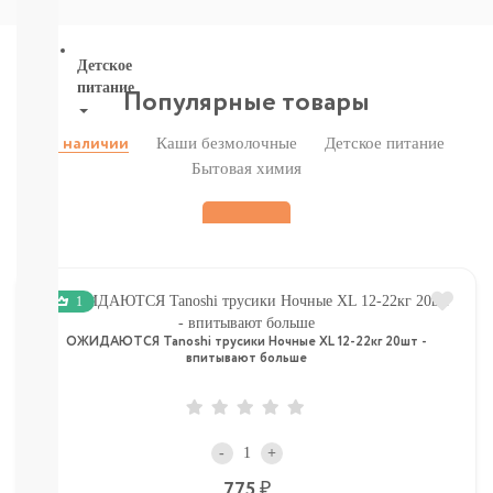
ВСЕ
Детское
питание
Популярные товары
Новое
Каши безмолочные
Детское питание
В наличии
поступление
Бытовая химия
Пюре
Молочная
продукция
Каши
безмолочные
Каши
1
молочные
Смеси
ОЖИДАЮТСЯ Tanoshi трусики Ночные XL 12-22кг 20шт -
СМЕСИ
впитывают больше
ПОД
ЗАКАЗ
Коктейли,
Жидкие
-
+
Каши,
Молоко
Р
775