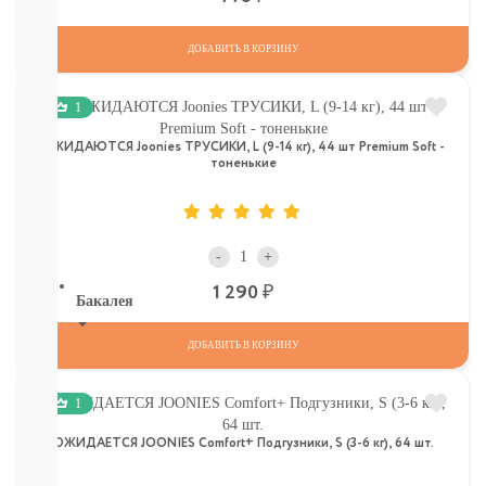
Печенье,
пастила,
ДОБАВИТЬ В КОРЗИНУ
батончики,
соломка:
снэки
1
Сок,
компот,
ОЖИДАЮТСЯ Joonies ТРУСИКИ, L (9-14 кг), 44 шт Premium Soft -
морс,
тоненькие
чай
Вода
СМОТРЕТЬ
ВСЕ
-
+
Р
1 290
Бакалея
Напитки
ДОБАВИТЬ В КОРЗИНУ
смотреть
все
1
МОРОЗИЛКА:
ПЕЛЬМЕНИ.
ОЖИДАЕТСЯ JOONIES Comfort+ Подгузники, S (3-6 кг), 64 шт.
ВАРЕНИКИ,
НАГГЕТСЫ