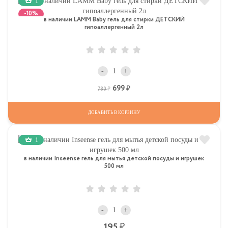
1
-10%
в наличии LAMM Baby гель для стирки ДЕТСКИЙ
гипоаллергенный 2л
-
+
699
Р
Р
780
ДОБАВИТЬ В КОРЗИНУ
1
в наличии Inseense гель для мытья детской посуды и игрушек
500 мл
-
+
Р
195