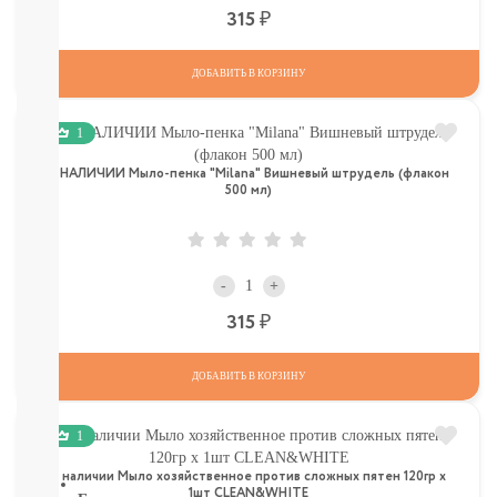
КОМАРОВ
Р
315
Мыло
Зубные
пасты,
ДОБАВИТЬ В КОРЗИНУ
щетки
Гели
1
для
душа,
В НАЛИЧИИ Мыло-пенка "Milana" Вишневый штрудель (флакон
мочалки
500 мл)
Шампуни,
расчески
Пена
для
-
+
ванн,
игрушки
Р
315
Ватные
диски,
ДОБАВИТЬ В КОРЗИНУ
палочки,
полотенца
СМОТРЕТЬ
1
ВСЕ
в наличии Мыло хозяйственное против сложных пятен 120гр х
1шт CLEAN&WHITE