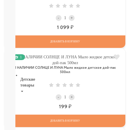
И
ТД
Крупы,
-
+
хлопья,
завтраки
Р
1 099
печенье,
сушки,
ДОБАВИТЬ В КОРЗИНУ
крекер
Шоколад.
батончики,
1
мармелад,
хлебцы
В НАЛИЧИИ СОЛНЦЕ И ЛУНА Мыло жидкое детское дой-пак
500мл
Детские
товары
Книги.
-
+
Канцтовары,
Р
199
Наклейки
В
НАЛИЧИИ
ДОБАВИТЬ В КОРЗИНУ
ДЕТСКИЕ