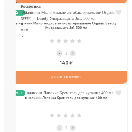
Косметика
для
1
детей
в наличии Мыло жидкое антибактериальное Organic Beauty
и
Ультразащита 3в1, 500 мл
мам
НОВИНКИ
Косметика
-
+
Глаза:
тушь,
Р
140
карандаш,
подводка
Карандаши
ДОБАВИТЬ В КОРЗИНУ
для
бровей
1
УХОД
в наличии Лапочка Крем гель для купания 400 мл
ДЛЯ
ТЕЛА
ВОЛОСЫ
ЛИЦО
Прокладки,
-
+
туалетная