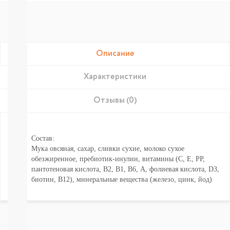
Подгузники-
трусики
РАЗНЫЕ
БРЕНДЫ
Joonies
Tanoshi
Описание
YokoSun
Merries
Характеристики
BRAND
FOR
Отзывы (0)
MY
SON
Lubby
Ekitto
Состав:
MARABU
Мука овсяная, сахар, сливки сухие, молоко сухое
Подгузники
обезжиренное, пребиотик-инулин, витамины (С, Е, РР,
на
пантотеновая кислота, В2, В1, В6, А, фолиевая кислота, D3,
липучках
биотин, В12), минеральные вещества (железо, цинк, йод)
Пробники
подгузников
БЕСПЛАТНЫЕ
ТЕСТЕРЫ
СМОТРЕТЬ