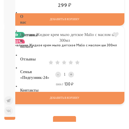
бумага
Р
299
О
ДОБАВИТЬ В КОРЗИНУ
нас
1
Доставка
и
-35%
в наличии Жидкое крем мыло детское Malio с маслом ши 300мл
оплата
Отзывы
Семья
-
+
«Подгузник-24»
130
Р
Р
199
Контакты
ДОБАВИТЬ В КОРЗИНУ