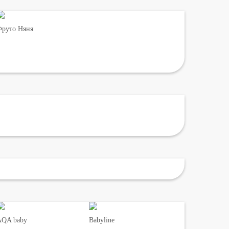
руто Няня
AQA baby
Babyline