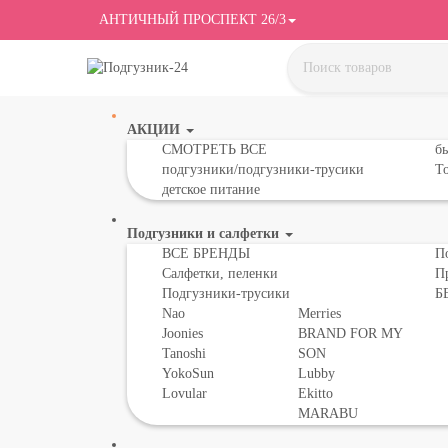
АНТИЧНЫЙ ПРОСПЕКТ 26/3
АКЦИИ
СМОТРЕТЬ ВСЕ
бы
подгузники/подгузники-трусики
То
детское питание
Подгузники и салфетки
ВСЕ БРЕНДЫ
П
Салфетки, пеленки
П
Подгузники-трусики
Б
Nao
Merries
Joonies
BRAND FOR MY
Tanoshi
SON
YokoSun
Lubby
Lovular
Ekitto
MARABU