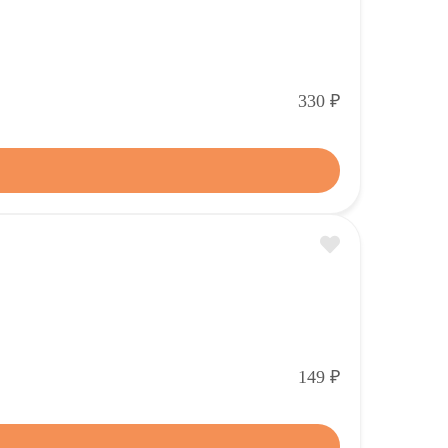
Р
330
Р
149