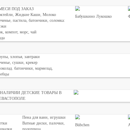
МЕСИ ПОД ЗАКАЗ
октейли, Жидкие Каши, Молоко
Бабушкино Лукошко
Ф
ченье, пастила, батончики, соломка:
нэки
к, компот, морс, чай
ода
упы, хлопья, завтраки
ченье, сушки, крекер
колад. батончики, мармелад,
лебцы
 НАЛИЧИИ ДЕТСКИЕ ТОВАРЫ В
ЕВАСТОПОЛЕ
Пена для ванн, игрушки
етки
Ватные диски, палочки,
Bübchen
мочалки
полотенца