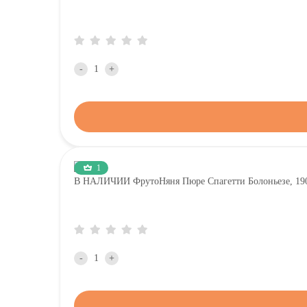
-
+
1
В НАЛИЧИИ ФрутоНяня Пюре Спагетти Болоньезе, 190
-
+