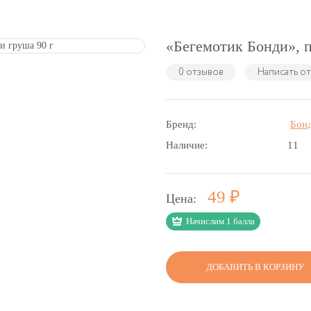
«Бегемотик Бонди», п
0 отзывов
Написать о
Бренд:
Бон
Наличие:
11
Р
49
Цена:
Начислим 1 балла
ДОБАВИТЬ В КОРЗИНУ