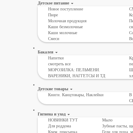
Детское питание
Новое поступление
С
Пюре
К
Молочная продукция
Пе
Каши безмолочные
с
Каши молочные
Со
Смеси
В
Бакалея
Напитки
Кр
смотреть все
пе
МОРОЗИЛКА: ПЕЛЬМЕНИ.
Шо
ВАРЕНИКИ, НАГГЕТСЫ И ТД
х
Детские товары
Книги. Канцтовары, Наклейки
В
С
Гигиена и уход
НОВИНКИ ТУТ
Мыло
Для роддома
Зубные пасты, щ
Крем, присыпка,
Гели для душа, 