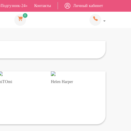
«Подгузник-24»
Контакты
Личный кабинет
0
miTOmi
Helen Harper