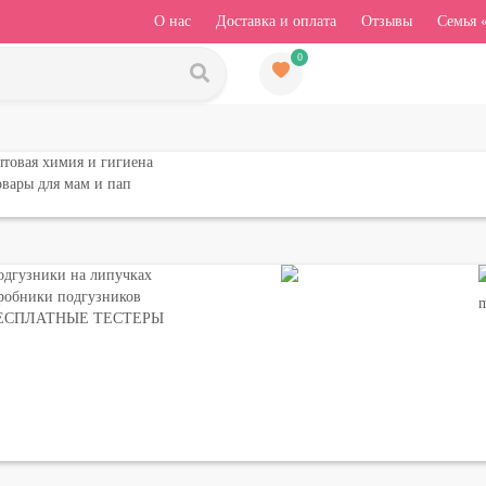
О нас
Доставка и оплата
Отзывы
Семья 
0
товая химия и гигиена
вары для мам и пап
одгузники на липучках
робники подгузников
ЕСПЛАТНЫЕ ТЕСТЕРЫ