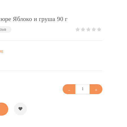
юре Яблоко и груша 90 г
тзыв
ди