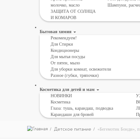
молочко, масло
Шампуни, расче
ЗАЩИТА ОТ СОЛНЦА
И КОМАРОВ
Бытовая химия
Рекомендуем!
Для Стирки
Кондиционеры
Для мытья посуды
От пятен, мыло
Для уборки комнат, освежители
Разное (губки, тряпочки)
Косметика для детей и мам
НОВИНКИ
У
Косметика
В
Глаза: тушь, карандаш, подводка
Л
Карандаши для бровей
Пр
Детское питание
«Бегемотик Бонди», п