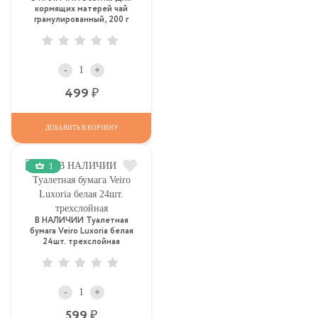
кормящих матерей чай
гранулированный, 200 г
-
+
Р
499
ДОБАВИТЬ В КОРЗИНУ
1
В НАЛИЧИИ Туалетная
бумага Veiro Luxoria белая
24шт. трехслойная
-
+
Р
599