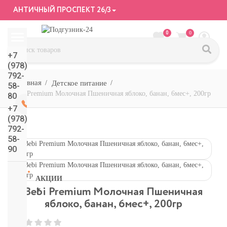
АНТИЧНЫЙ ПРОСПЕКТ 26/3
0
0
+7
(978)
792-
Детское питание
58-
Bebi Premium Молочная Пшеничная яблоко, банан, 6мес+, 200гр
80
+7
(978)
792-
58-
90
АКЦИИ
Bebi Premium Молочная Пшеничная
СМОТРЕТЬ
яблоко, банан, 6мес+, 200гр
ВСЕ
подгузники/