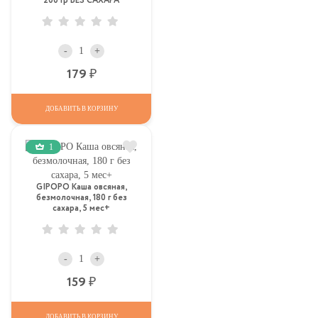
200 гр БЕЗ САХАРА
-
+
Р
179
ДОБАВИТЬ В КОРЗИНУ
1
GIPOPO Каша овсяная,
безмолочная, 180 г без
сахара, 5 мес+
-
+
Р
159
ДОБАВИТЬ В КОРЗИНУ