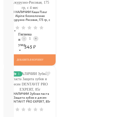
ТОВАРЫ
В
СЕВАСТОПОЛЕ
В НАЛИЧИИ Каша Fleur
Alpine безмолочная
СМОТРЕТЬ
Кукурузно-Рисовая, 175 гр, с
ВСЕ
4 мес
Гигиена
-
+
и
уход
Р
545
НОВИНКИ
ДОБАВИТЬ В КОРЗИНУ
ТУТ
Для
роддома
1
Крем,
присыпка,
молочко,
масло
В НАЛИЧИИ Зубная паста
ЗАЩИТА
Защита зубов и десен
DENTAVIT PRO EXPERT, 85г
ОТ
СОЛНЦА
И