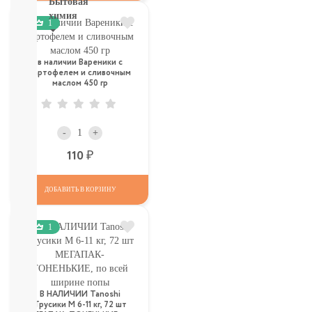
Бытовая
химия
1
Рекомендуем!
Для
в наличии Вареники с
Стирки
картофелем и сливочным
маслом 450 гр
Кондиционеры
Для
мытья
посуды
-
+
От
Р
110
пятен,
мыло
Для
ДОБАВИТЬ В КОРЗИНУ
уборки
комнат,
освежители
1
Разное
(губки,
тряпочки)
СМОТРЕТЬ
В НАЛИЧИИ Tanoshi
ВСЕ
Трусики M 6-11 кг, 72 шт