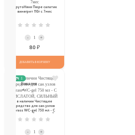
Печенье,
ФрутоНяня Пюре салатик
пастила,
винегрет 110г с 7мес
батончики,
соломка:
снэки
Сок,
-
+
компот,
морс,
Р
80
чай
Вода
ДОБАВИТЬ В КОРЗИНУ
СМОТРЕТЬ
ВСЕ
1
Бакалея
Напитки
смотреть
в наличии Чистящее
средство для сан.узлов
все
Grass WC-gel 750 мл - С
МОРОЗИЛКА:
КИСЛАТОЙ, СИЛЬНЫЙ
ПЕЛЬМЕНИ.
ВАРЕНИКИ,
НАГГЕТСЫ
-
+