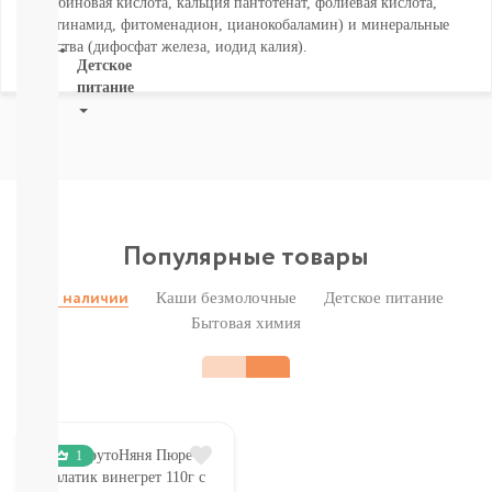
аскорбиновая кислота, кальция пантотенат, фолиевая кислота,
ВСЕ
никотинамид, фитоменадион, цианокобаламин) и минеральные
вещества (дифосфат железа, иодид калия).
Детское
питание
Новое
поступление
Пюре
Молочная
продукция
Каши
Популярные товары
безмолочные
Каши
Каши безмолочные
Детское питание
В наличии
молочные
Бытовая химия
Смеси
СМЕСИ
ПОД
ЗАКАЗ
Коктейли,
Жидкие
1
Каши,
Молоко