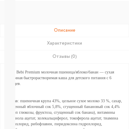
Подгузники-
трусики
Nao
Joonies
Tanoshi
YokoSun
Описание
Lovular
Merries
Характеристики
BRAND
FOR
Отзывы (0)
MY
SON
Lubby
Каша Bebi Premium молочная пшеница/яблоко/банан — сухая
Ekitto
молочная быстрорастворимая каша для детского питания с 6
MARABU
месяцев.
Подгузники
на
липучках
Состав: пшеничная крупа 43%, цельное сухое молоко 33 %, сахар,
Пробники
сгущенный яблочный сок 5,8%, сгущенный банановый сок 4,4%
подгузников
(сироп глюкозы, фруктоза, сгущенный сок банана), витамины
БЕСПЛАТНЫЕ
(ретинола ацетат, холекальциферол, токоферола ацетат, тиамина
ТЕСТЕРЫ
гидрохлорид, рибофлавин, пиридоксина гидрохлорид,
СМОТРЕТЬ