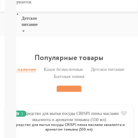
консервантов.
ВСЕ
Детское
питание
Новое
поступление
Пюре
Молочная
Популярные товары
продукция
Каши
Каши безмолочные
Детское питание
В наличии
безмолочные
Бытовая химия
Каши
молочные
Смеси
СМЕСИ
ПОД
ЗАКАЗ
1
Коктейли,
Жидкие
Средство для мытья посуды CRISPI пенка маслами эвкалипта и
Каши,
ароматом тимьяна (550 мл)
Молоко