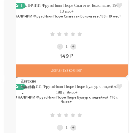
И
1
ТД
Крупы,
В НАЛИЧИИ ФрутоНяня Пюре Спагетти Болоньезе, 190 г 10 мес+
хлопья,
завтраки
печенье,
сушки,
крекер
-
+
Шоколад.
Р
149
батончики,
мармелад,
хлебцы
ДОБАВИТЬ В КОРЗИНУ
Детские
1
товары
В НАЛИЧИИ ФрутоНяня Пюре Пюре Булгур с индейкой, 190 г,
Книги.
9мес+
Канцтовары,
Наклейки
В
НАЛИЧИИ
-
+
ДЕТСКИЕ