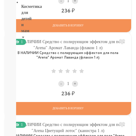
-
+
Косметика
Р
236
для
детей
и
ДОБАВИТЬ В КОРЗИНУ
мам
1
НОВИНКИ
Косметика
В НАЛИЧИИ Средство с полирующим эффектом для пола
Глаза:
"Arena" Аромат Лаванда (флакон 1 л)
тушь,
карандаш,
подводка
Карандаши
-
+
для
бровей
Р
236
УХОД
ДЛЯ
ДОБАВИТЬ В КОРЗИНУ
ТЕЛА
ВОЛОСЫ
ЛИЦО
1
Прокладки,
туалетная
В НАЛИЧИИ Средство с полирующим эффектом для пола "Arena