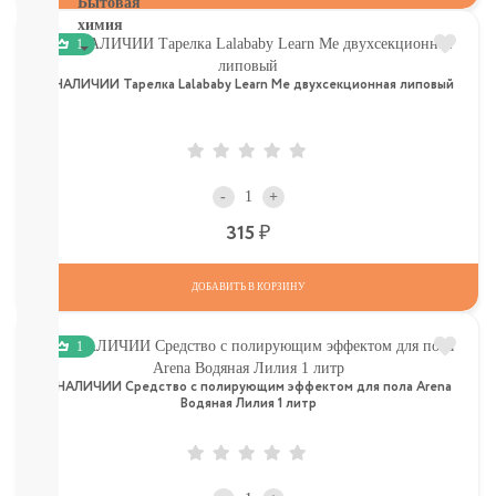
Бытовая
химия
1
Рекомендуем!
В НАЛИЧИИ Тарелка Lalababy Learn Me двухсекционная липовый
Для
Стирки
Кондиционеры
Для
мытья
-
+
посуды
От
Р
315
пятен,
мыло
ДОБАВИТЬ В КОРЗИНУ
Для
уборки
комнат,
1
освежители
Разное
В НАЛИЧИИ Средство с полирующим эффектом для пола Arena
(губки,
Водяная Лилия 1 литр
тряпочки)
СМОТРЕТЬ
ВСЕ