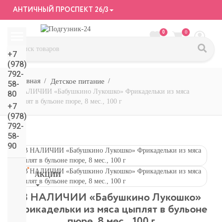
АНТИЧНЫЙ ПРОСПЕКТ 26/3
0
0
+7
(978)
792-
Детское питание
58-
В НАЛИЧИИ «Бабушкино Лукошко» Фрикадельки из мяса
80
цыплят в бульоне пюре, 8 мес., 100 г
+7
(978)
792-
58-
90
АКЦИИ
СМОТРЕТЬ
В НАЛИЧИИ «Бабушкино Лукошко»
ВСЕ
Фрикадельки из мяса цыплят в бульоне
подгузники/
пюре, 8 мес., 100 г