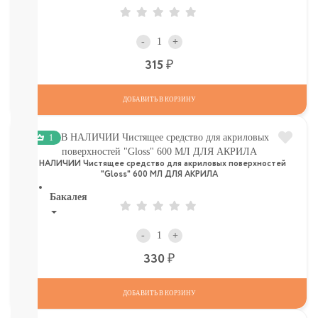
Печенье,
пастила,
батончики,
-
+
соломка:
Р
315
снэки
Сок,
компот,
ДОБАВИТЬ В КОРЗИНУ
морс,
чай
Вода
1
СМОТРЕТЬ
В НАЛИЧИИ Чистящее средство для акриловых поверхностей
ВСЕ
"Gloss" 600 МЛ ДЛЯ АКРИЛА
Бакалея
Напитки
-
+
смотреть
все
Р
330
МОРОЗИЛКА:
ПЕЛЬМЕНИ.
ДОБАВИТЬ В КОРЗИНУ
ВАРЕНИКИ,
НАГГЕТСЫ