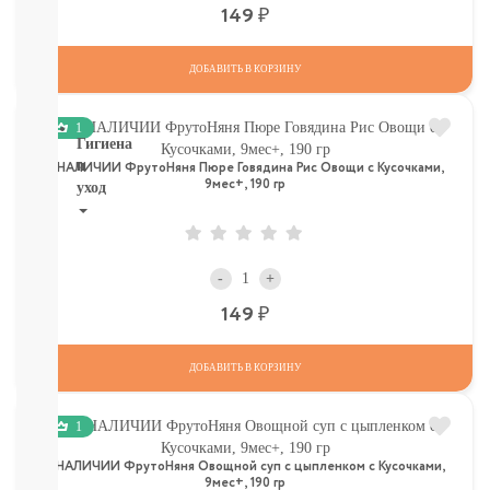
ТОВАРЫ
Р
149
В
СЕВАСТОПОЛЕ
ДОБАВИТЬ В КОРЗИНУ
СМОТРЕТЬ
ВСЕ
1
Гигиена
и
В НАЛИЧИИ ФрутоНяня Пюре Говядина Рис Овощи с Кусочками,
9мес+, 190 гр
уход
НОВИНКИ
ТУТ
Для
-
+
роддома
Р
149
Крем,
присыпка,
молочко,
ДОБАВИТЬ В КОРЗИНУ
масло
ЗАЩИТА
1
ОТ
СОЛНЦА
В НАЛИЧИИ ФрутоНяня Овощной суп с цыпленком с Кусочками,
И
9мес+, 190 гр