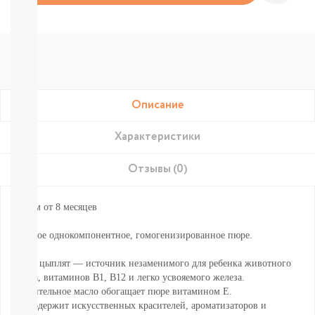
Подгузники-
трусики
Nao
Joonies
Tanoshi
YokoSun
Lovular
Merries
Описание
BRAND
FOR
Характеристики
MY
SON
Lubby
Отзывы (0)
Ekitto
MARABU
Детям от 8 месяцев
Подгузники
на
Мясное однокомпонентное, гомогенизированное пюре.
липучках
Пробники
Мясо цыплят — источник незаменимого для ребенка животного
подгузников
белка, витаминов В1, В12 и легко усвояемого железа.
БЕСПЛАТНЫЕ
Растительное масло обогащает пюре витамином Е.
ТЕСТЕРЫ
Не содержит искусственных красителей, ароматизаторов и
СМОТРЕТЬ