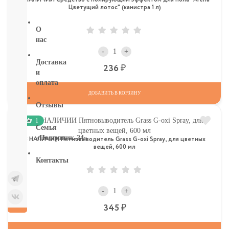
бумага
Цветущий лотос" (канистра 1 л)
О
нас
-
+
Доставка
Р
236
и
оплата
ДОБАВИТЬ В КОРЗИНУ
Отзывы
1
Семья
«Подгузник-24»
В НАЛИЧИИ Пятновыводитель Grass G-oxi Spray, для цветных
вещей, 600 мл
Контакты
-
+
Р
345