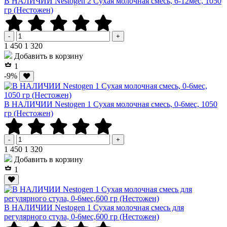
В НАЛИЧИИ Nestogen 2 Сухая молочная смесь, 6-12мес, 1050
гр (Нестожен)
-
+
Р
Р
1 450
1 320
Добавить в корзину
1
-9%
В НАЛИЧИИ Nestogen 1 Сухая молочная смесь, 0-6мес, 1050
гр (Нестожен)
-
+
Р
Р
1 450
1 320
Добавить в корзину
1
В НАЛИЧИИ Nestogen 1 Сухая молочная смесь для
регулярного стула, 0-6мес,600 гр (Нестожен)