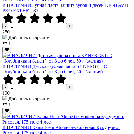
В НАЛИЧИИ Зубная паста Защита зубов и десен DENTAVIT
PRO EXPERT, 85г
-
+
Р
250
Добавить в корзину
1
В НАЛИЧИИ Детская зубная паста SYNERGETIC
"Клубничка и банан", от 3 до 6 лет, 50 г (желтая)
-
+
Р
190
Добавить в корзину
1
В НАЛИЧИИ Каша Fleur Alpine безмолочная Кукурузно-
Рисовая, 175 гр, с 4 мес