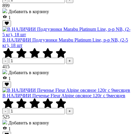
Р
899
Добавить в корзину
1
В НАЛИЧИИ Подгузники Marabu Platinum Line, р-р NB, (2-5
кг), 18 шт
-
+
Р
415
Добавить в корзину
1
В НАЛИЧИИ Печенье Fleur Alpine овсяное 120г с 9месяцев
-
+
Р
525
Добавить в корзину
1