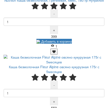
Nutrilon Каша безмолочная, Гречневая, 4мес, 180 гр Нутрилон
-
+
Р
399
Добавить в корзину
1
Каша безмолочная Fleur Alpine овсяно кукурузная 175г с
5месяцев
-
+
Р
559