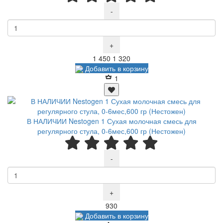
-
+
Р
Р
1 450
1 320
Добавить в корзину
1
В НАЛИЧИИ Nestogen 1 Сухая молочная смесь для
регулярного стула, 0-6мес,600 гр (Нестожен)
-
+
Р
930
Добавить в корзину