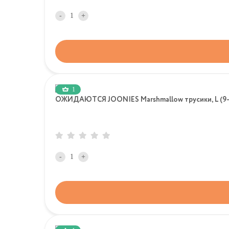
-
+
1
ОЖИДАЮТСЯ JOONIES Marshmallow трусики, L (9-14
-
+