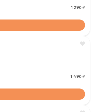
Р
1 290
Р
1 490