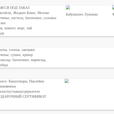
МЕСИ ПОД ЗАКАЗ
октейли, Жидкие Каши, Молоко
Бабушкино Лукошко
Ф
ченье, пастила, батончики, соломка:
нэки
к, компот, морс, чай
ода
упы, хлопья, завтраки
ченье, сушки, крекер
колад. батончики, мармелад,
лебцы
ниги. Канцтовары, Наклейки
люнявчики
оски/пустышки/держатели
ОДАРОЧНЫЙ СЕРТИФИКАТ