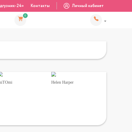
дгузник-24»
Контакты
Личный кабинет
0
miTOmi
Helen Harper