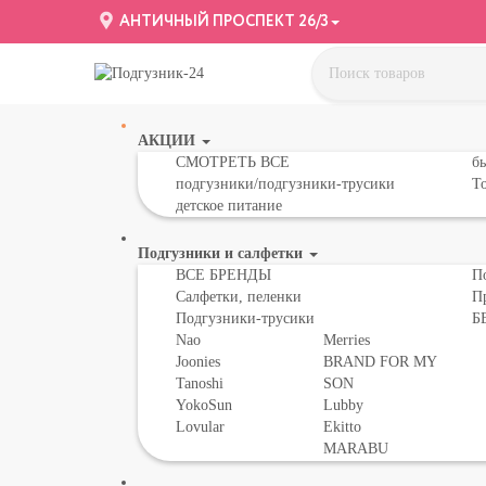
АНТИЧНЫЙ ПРОСПЕКТ 26/3
АКЦИИ
СМОТРЕТЬ ВСЕ
бы
подгузники/подгузники-трусики
То
детское питание
Подгузники и салфетки
ВСЕ БРЕНДЫ
П
Салфетки, пеленки
П
Подгузники-трусики
Б
Nao
Merries
Joonies
BRAND FOR MY
Tanoshi
SON
YokoSun
Lubby
Lovular
Ekitto
MARABU