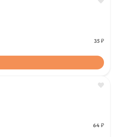
Р
35
Р
64