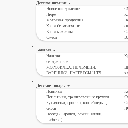
Детское питание
Новое поступление
С
Пюре
К
Молочная продукция
Пе
Каши безмолочные
с
Каши молочные
Со
Смеси
В
Бакалея
Напитки
Кр
смотреть все
пе
МОРОЗИЛКА: ПЕЛЬМЕНИ.
Шо
ВАРЕНИКИ, НАГГЕТСЫ И ТД
х
Детские товары
Новинки
К
Поильники, тренировочные кружки
С
Бутылочки, ершики, контейнеры для
С
смеси
П
Посуда (Тарелки, ложки, вилки,
ниблеры)