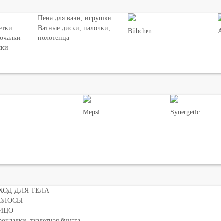
Пена для ванн, игрушки
етки
Ватные диски, палочки,
Bübchen
мочалки
полотенца
ски
Mepsi
Synergetic
ХОД ДЛЯ ТЕЛА
ОЛОСЫ
ИЦО
окладки, туалетная бумага