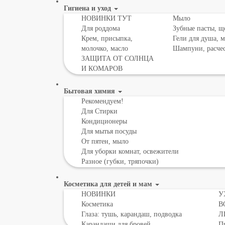
Гигиена и уход
НОВИНКИ ТУТ
Мыло
Для роддома
Зубные пасты, щ
Крем, присыпка,
Гели для душа, 
молочко, масло
Шампуни, расче
ЗАЩИТА ОТ СОЛНЦА
И КОМАРОВ
Бытовая химия
Рекомендуем!
Для Стирки
Кондиционеры
Для мытья посуды
От пятен, мыло
Для уборки комнат, освежители
Разное (губки, тряпочки)
Косметика для детей и мам
НОВИНКИ
У
Косметика
В
Глаза: тушь, карандаш, подводка
Л
Карандаши для бровей
Пр