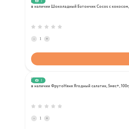
1
в наличии Шоколадный Батончик Cocos с кокосом,
-
+
1
в наличии ФрутоНяня Ягодный салатик, 5мес+, 100г
-
+