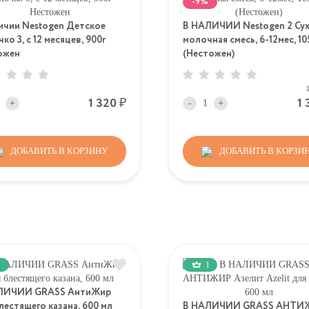
-9%
ичии Nestogen Детское
В НАЛИЧИИ Nestogen 2 Сух
ко 3, c 12 месяцев, 900г
молочная смесь, 6-12мес, 10
ожен
(Нестожен)
Р
1 320
1
+
-
+
ДОБАВИТЬ В КОРЗИНУ
ДОБАВИТЬ В КОРЗИ
1
1
ЛИЧИИ GRASS АнтиЖир
лестящего казана, 600 мл
В НАЛИЧИИ GRASS АНТИ