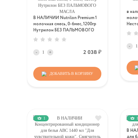
в нал
В НАЛИЧИИ Nutrilon Premium 1
молоч
молочная смесь, 0-6мес, 1200гр
Нест
Нутрилон БЕЗ ПАЛЬМОВОГО
МАСЛА
-
Р
2 038
-
+
ДОБАВИТЬ В КОРЗИНУ
1
В НА
для б