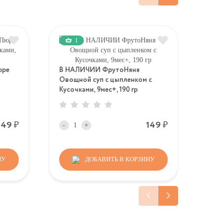
1
юре
В НАЛИЧИИ ФрутоНяня
Овощной суп с цыпленком с
В Н
Кусочками, 9мес+, 190 гр
пла
Lala
InG
Р
Р
149
149
-
+
-
НУ
ДОБАВИТЬ В КОРЗИНУ