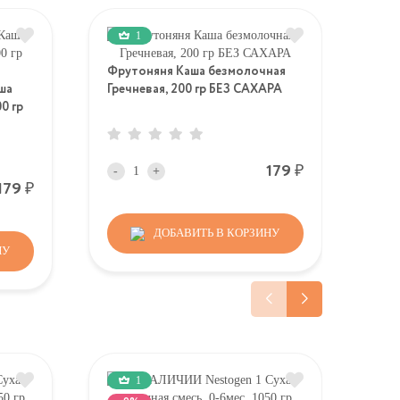
1
Фрутоняня Каша безмолочная
ша
Гречневая, 200 гр БЕЗ САХАРА
GIP
0 гр
безм
мес
Р
179
-
+
Р
179
-
ДОБАВИТЬ В КОРЗИНУ
НУ
1