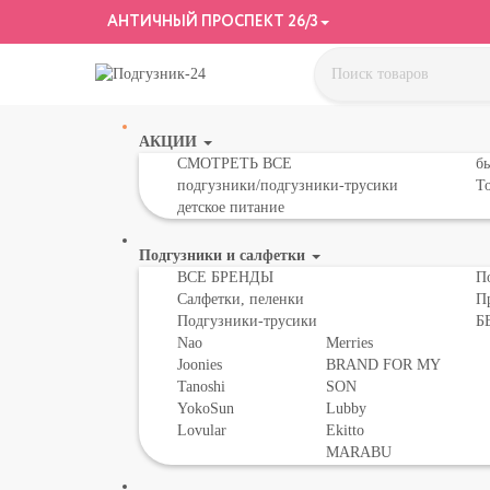
АНТИЧНЫЙ ПРОСПЕКТ 26/3
АКЦИИ
СМОТРЕТЬ ВСЕ
бы
подгузники/подгузники-трусики
То
детское питание
Подгузники и салфетки
ВСЕ БРЕНДЫ
П
Салфетки, пеленки
П
Подгузники-трусики
Б
Nao
Merries
Joonies
BRAND FOR MY
Tanoshi
SON
YokoSun
Lubby
Lovular
Ekitto
MARABU