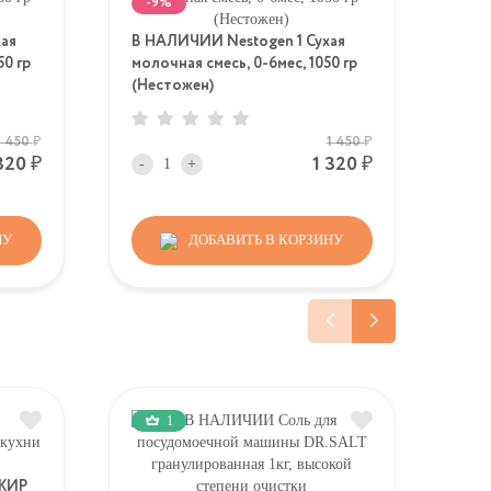
-9%
ая
В НАЛИЧИИ Nestogen 1 Сухая
В Н
50 гр
молочная смесь, 0-6мес, 1050 гр
мол
(Нестожен)
сту
Р
Р
1 450
1 450
 320
Р
1 320
Р
-
+
-
НУ
ДОБАВИТЬ В КОРЗИНУ
1
ЖИР
В 