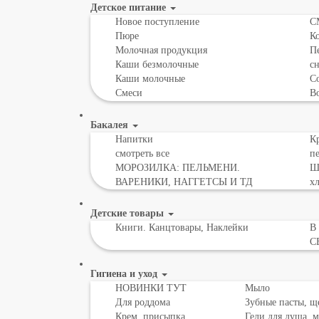
Детское питание
Новое поступление
С
Пюре
К
Молочная продукция
Пе
Каши безмолочные
с
Каши молочные
Со
Смеси
В
Бакалея
Напитки
Кр
смотреть все
пе
МОРОЗИЛКА: ПЕЛЬМЕНИ.
Шо
ВАРЕНИКИ, НАГГЕТСЫ И ТД
х
Детские товары
Книги. Канцтовары, Наклейки
В
С
Гигиена и уход
НОВИНКИ ТУТ
Мыло
Для роддома
Зубные пасты, щ
Крем, присыпка,
Гели для душа, 