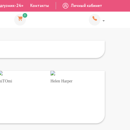
дгузник-24»
Контакты
Личный кабинет
0
miTOmi
Helen Harper