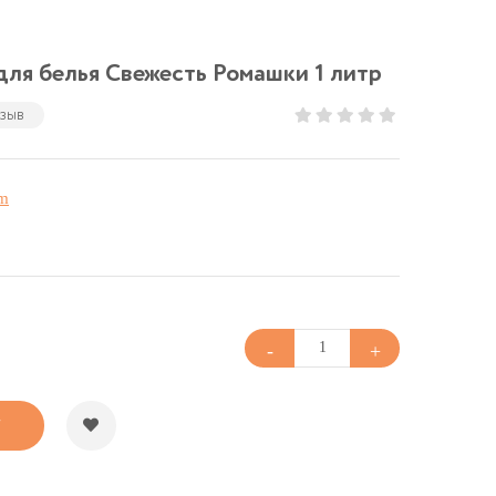
ля белья Свежесть Ромашки 1 литр
тзыв
em
У