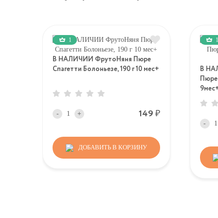
1
В НАЛИЧИИ ФрутоНяня Пюре
Спагетти Болоньезе, 190 г 10 мес+
В НА
Пюре 
9мес
Р
149
-
+
-
ДОБАВИТЬ В КОРЗИНУ