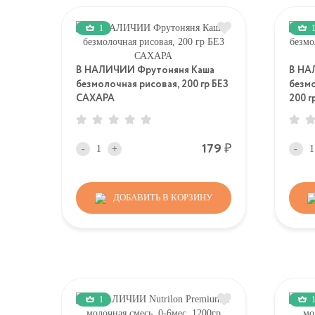
1
В НАЛИЧИИ Фрутоняня Каша
В НА
безмолочная рисовая, 200 гр БЕЗ
безм
САХАРА
200 г
Р
179
-
+
-
ДОБАВИТЬ В КОРЗИНУ
1