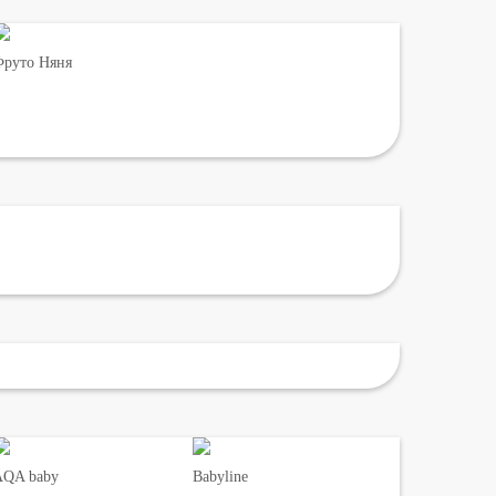
руто Няня
AQA baby
Babyline