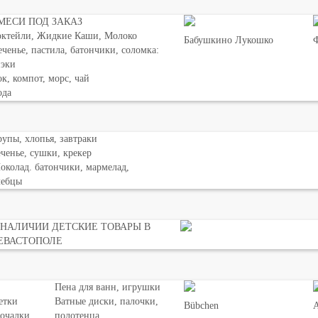
МЕСИ ПОД ЗАКАЗ
октейли, Жидкие Каши, Молоко
Бабушкино Лукошко
Ф
ченье, пастила, батончики, соломка:
нэки
к, компот, морс, чай
ода
упы, хлопья, завтраки
ченье, сушки, крекер
колад. батончики, мармелад,
лебцы
 НАЛИЧИИ ДЕТСКИЕ ТОВАРЫ В
ЕВАСТОПОЛЕ
Пена для ванн, игрушки
етки
Ватные диски, палочки,
Bübchen
мочалки
полотенца