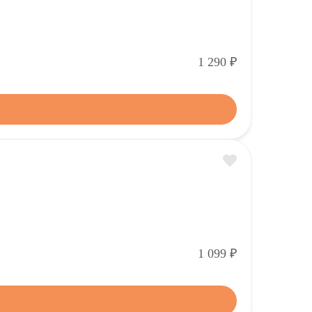
Р
1 290
Р
1 099