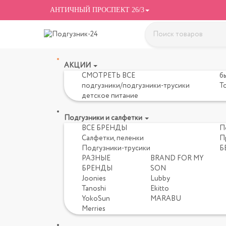
АНТИЧНЫЙ ПРОСПЕКТ 26/3
АКЦИИ
СМОТРЕТЬ ВСЕ
б
подгузники/подгузники-трусики
Т
детское питание
Подгузники и салфетки
ВСЕ БРЕНДЫ
П
Салфетки, пеленки
П
Подгузники-трусики
Б
РАЗНЫЕ
BRAND FOR MY
БРЕНДЫ
SON
Joonies
Lubby
Tanoshi
Ekitto
YokoSun
MARABU
Merries