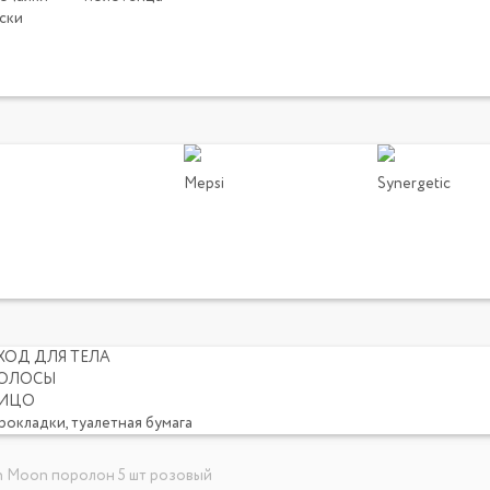
ски
Mepsi
Synergetic
ХОД ДЛЯ ТЕЛА
ОЛОСЫ
ИЦО
рокладки, туалетная бумага
n Moon поролон 5 шт розовый