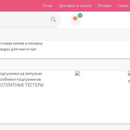
О нас
Доставка и оплата
Отзывы
Семья 
0
ытовая химия и гигиена
овары для мам и пап
одгузники на липучках
робники подгузников
ЕСПЛАТНЫЕ ТЕСТЕРЫ