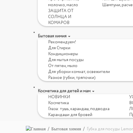
молочко, масло
Шампуни, расче
ЗАЩИТА ОТ
СОЛНЦА И
КОМАРОВ
Бытовая химия
Рекомендуем!
Для Стирки
Кондиционеры
Для мытья посуды
От пятен, мыло
Для уборки комнат, освежители
Разное (губки, тряпочки)
Косметика для детей и мам
НОВИНКИ
У
Косметика
В
Глаза: тушь, карандаш, подводка
Л
Карандаши для бровей
П
Бытовая химия
Губка для посуды Lemo