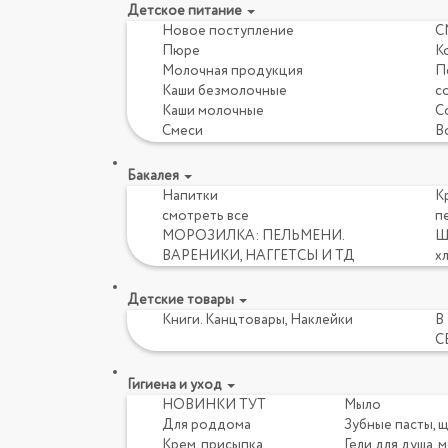
Детское питание
Новое поступление
С
Пюре
К
Молочная продукция
Пе
Каши безмолочные
с
Каши молочные
Со
Смеси
В
Бакалея
Напитки
Кр
смотреть все
пе
МОРОЗИЛКА: ПЕЛЬМЕНИ.
Ш
ВАРЕНИКИ, НАГГЕТСЫ И ТД
х
Детские товары
Книги. Канцтовары, Наклейки
В
С
Гигиена и уход
НОВИНКИ ТУТ
Мыло
Для роддома
Зубные пасты, 
Крем, присыпка,
Гели для душа, 