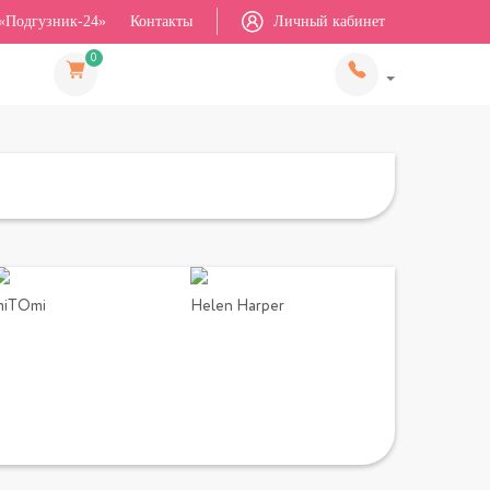
«Подгузник-24»
Контакты
Личный кабинет
0
miTOmi
Helen Harper