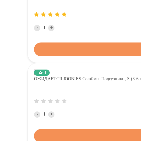
-
+
1
ОЖИДАЕТСЯ JOONIES Comfort+ Подгузники, S (3-6 кг
-
+