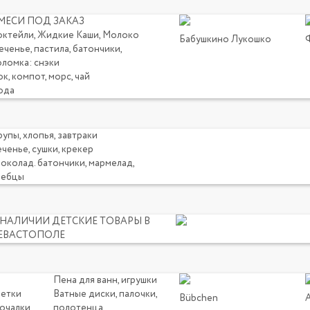
МЕСИ ПОД ЗАКАЗ
октейли, Жидкие Каши, Молоко
Бабушкино Лукошко
ченье, пастила, батончики,
оломка: снэки
к, компот, морс, чай
ода
упы, хлопья, завтраки
ченье, сушки, крекер
околад. батончики, мармелад,
лебцы
 НАЛИЧИИ ДЕТСКИЕ ТОВАРЫ В
ЕВАСТОПОЛЕ
Пена для ванн, игрушки
щетки
Ватные диски, палочки,
Bübchen
мочалки
полотенца