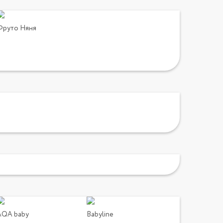
Фруто Няня
AQA baby
Babyline