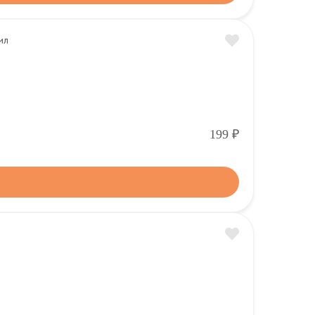
Р
199