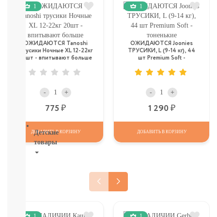
И
1
1
ТД
Крупы,
хлопья,
завтраки
ОЖИДАЮТСЯ Tanoshi
ОЖИДАЮТСЯ Joonies
трусики Ночные XL 12-22кг
ТРУСИКИ, L (9-14 кг), 44
печенье,
20шт - впитывают больше
шт Premium Soft -
сушки,
тоненькие
крекер
Шоколад.
батончики,
-
+
-
+
мармелад,
Р
Р
775
1 290
хлебцы
Детские
ДОБАВИТЬ В КОРЗИНУ
ДОБАВИТЬ В КОРЗИНУ
товары
Книги.
Канцтовары,
Наклейки
В
НАЛИЧИИ
ДЕТСКИЕ
1
1