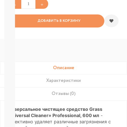
Подгузники-
трусики
РАЗНЫЕ
БРЕНДЫ
ДОБАВИТЬ В КОРЗИНУ
Joonies
Tanoshi
YokoSun
Merries
BRAND
FOR
MY
SON
Описание
Lubby
Ekitto
MARABU
Характеристики
Подгузники
на
Отзывы (0)
липучках
Пробники
подгузников
Универсальное чистящее средство Grass
БЕСПЛАТНЫЕ
«Universal Cleaner» Professional, 600 мл
-
ТЕСТЕРЫ
эффективно удаляет различные загрязнения с
СМОТРЕТЬ