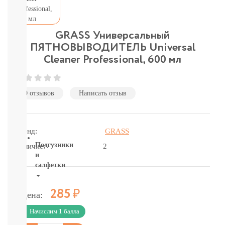
подгузники-
трусики
детское
питание
GRASS Универсальный
бытовая
ПЯТНОВЫВОДИТЕЛЬ Universal
химия
Cleaner Professional, 600 мл
и
гигиена
Товары
для
0 отзывов
Написать отзыв
мам
и
пап
Бренд:
GRASS
Подгузники
Наличие:
2
и
салфетки
ВСЕ
Р
285
Цена:
БРЕНДЫ
Салфетки,
Начислим 1 балла
пеленки