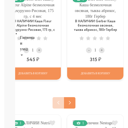
ТОВАРЫ
В
СЕВАСТОПОЛЕ
СМОТРЕТЬ
В НАЛИЧИИ Каша Fleur
В НАЛИЧИИ Gerber Каша
ВСЕ
Alpine безмолочная
безмолочная овсяная,
Кукурузно-Рисовая, 175 гр, с
тыква абрикос, 180г Гербер
4 мес
Гигиена
и
уход
-
+
-
+
Р
Р
545
315
НОВИНКИ
ТУТ
Для
ДОБАВИТЬ В КОРЗИНУ
ДОБАВИТЬ В КОРЗИНУ
роддома
Крем,
присыпка,
молочко,
масло
ЗАЩИТА
ОТ
СОЛНЦА
1
1
И