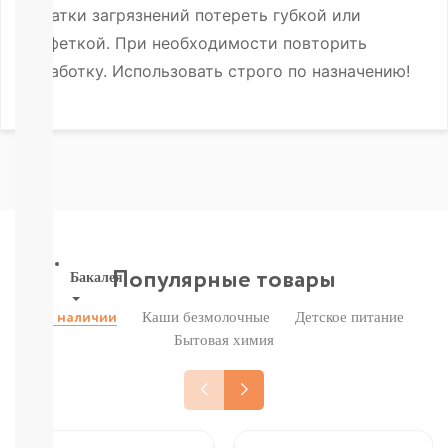
Печенье,
Остатки загрязнений потереть губкой или
пастила,
салфеткой. При необходимости повторить
батончики,
обработку. Использовать строго по назначению!
соломка:
снэки
Сок,
компот,
морс,
чай
Вода
СМОТРЕТЬ
ВСЕ
Популярные товары
Бакалея
Каши безмолочные
Детское питание
В наличии
Напитки
смотреть
Бытовая химия
все
МОРОЗИЛКА:
ПЕЛЬМЕНИ.
ВАРЕНИКИ,
НАГГЕТСЫ