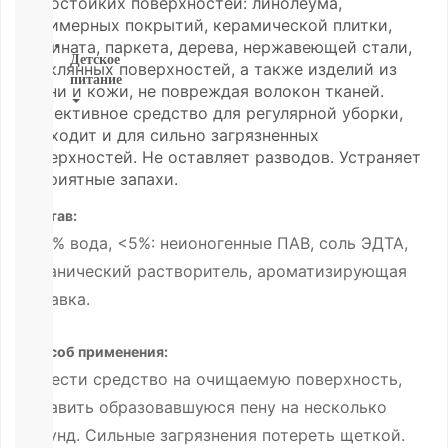
водостойких поверхностей: линолеума,
ВСЕ
полимерных покрытий, керамической плитки,
ламината, паркета, дерева, нержавеющей стали,
Детское
стеклянных поверхностей, а также изделий из
питание
ткани и кожи, не повреждая волокон тканей.
Эффективное средство для регулярной уборки,
Новое
подходит и для сильно загрязненных
поступление
поверхностей. Не оставляет разводов. Устраняет
Пюре
неприятные запахи.
Молочная
продукция
Состав:
Каши
безмолочные
≥30% вода, <5%: неионогенные ПАВ, соль ЭДТА,
Каши
органический растворитель, ароматизирующая
молочные
добавка.
Смеси
СМЕСИ
ПОД
Способ применения:
ЗАКАЗ
Нанести средство на очищаемую поверхность,
Коктейли,
Жидкие
оставить образовавшуюся пену на несколько
Каши,
секунд. Сильные загрязнения потереть щеткой.
Молоко