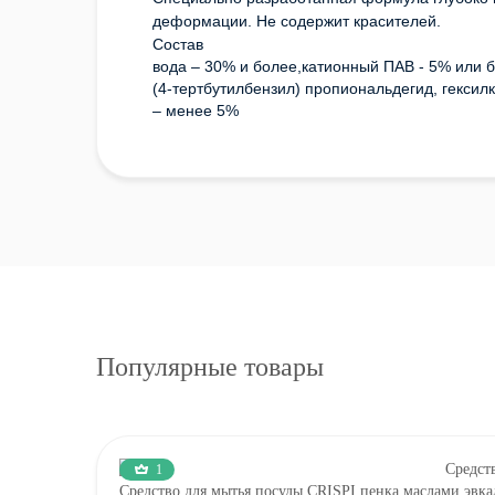
деформации. Не содержит красителей.
Состав
вода – 30% и более,катионный ПАВ - 5% или б
(4-тертбутилбензил) пропиональдегид, гексил
– менее 5%
Популярные товары
1
Средство для мытья посуды CRISPI пенка маслами эвка