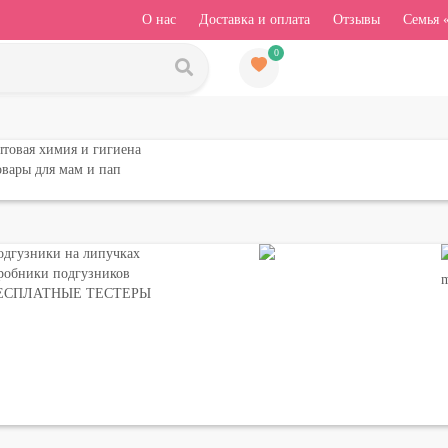
О нас
Доставка и оплата
Отзывы
Семья 
0
товая химия и гигиена
вары для мам и пап
одгузники на липучках
робники подгузников
ЕСПЛАТНЫЕ ТЕСТЕРЫ