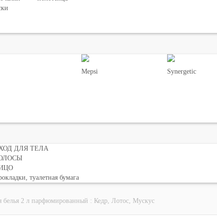
ски
Mepsi
Synergetic
ХОД ДЛЯ ТЕЛА
ОЛОСЫ
ИЦО
окладки, туалетная бумага
я белья 2 л парфюмированный : Кедр, Лотос, Мускус