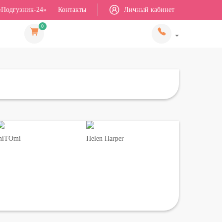
«Подгузник-24»
Контакты
Личный кабинет
0
miTOmi
Helen Harper