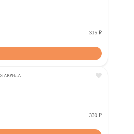
Р
315
Р
330