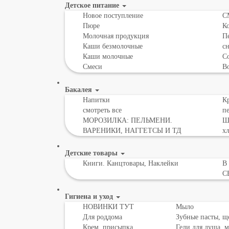
Детское питание
Новое поступление
С
Пюре
К
Молочная продукция
Пе
Каши безмолочные
с
Каши молочные
Со
Смеси
В
Бакалея
Напитки
Кр
смотреть все
пе
МОРОЗИЛКА: ПЕЛЬМЕНИ.
Шо
ВАРЕНИКИ, НАГГЕТСЫ И ТД
х
Детские товары
Книги. Канцтовары, Наклейки
В
С
Гигиена и уход
НОВИНКИ ТУТ
Мыло
Для роддома
Зубные пасты, щ
Крем, присыпка,
Гели для душа, 