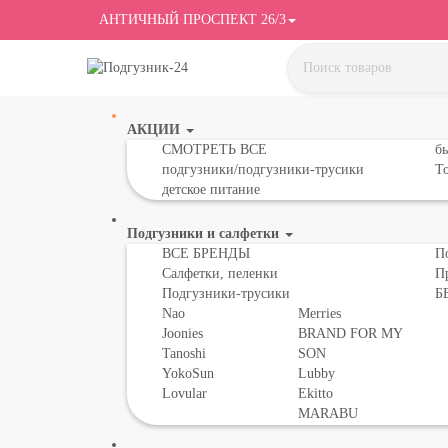
АНТИЧНЫЙ ПРОСПЕКТ 26/3
АКЦИИ
СМОТРЕТЬ ВСЕ
бы
подгузники/подгузники-трусики
То
детское питание
Подгузники и салфетки
ВСЕ БРЕНДЫ
П
Салфетки, пеленки
П
Подгузники-трусики
Б
Nao
Merries
Joonies
BRAND FOR MY
Tanoshi
SON
YokoSun
Lubby
Lovular
Ekitto
MARABU