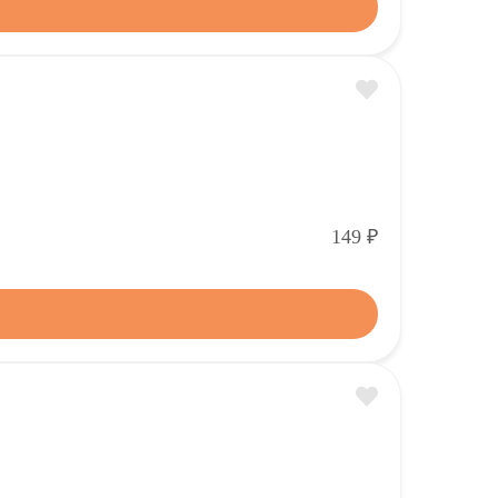
Р
149