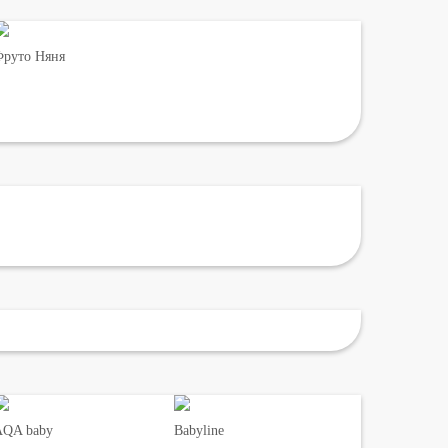
руто Няня
AQA baby
Babyline