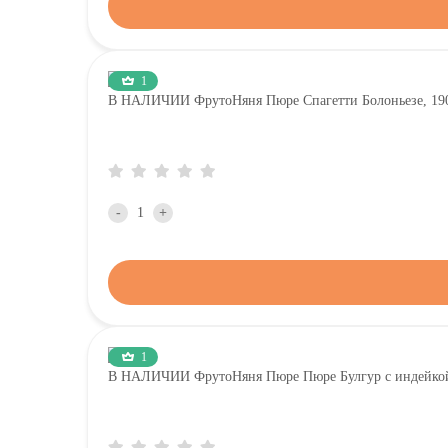
1
В НАЛИЧИИ ФрутоНяня Пюре Спагетти Болоньезе, 190
-
+
1
В НАЛИЧИИ ФрутоНяня Пюре Пюре Булгур с индейкой,