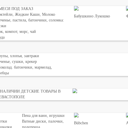
МЕСИ ПОД ЗАКАЗ
октейли, Жидкие Каши, Молоко
Бабушкино Лукошко
Ф
ченье, пастила, батончики, соломка:
нэки
к, компот, морс, чай
ода
упы, хлопья, завтраки
ченье, сушки, крекер
колад. батончики, мармелад,
лебцы
 НАЛИЧИИ ДЕТСКИЕ ТОВАРЫ В
ЕВАСТОПОЛЕ
Пена для ванн, игрушки
етки
Ватные диски, палочки,
Bübchen
мочалки
полотенца