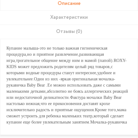
Описание
Характеристики
Отзывы (0)
Купание малыша-это не только важная гигиеническая
процедура,но и приятное развлечение,развивающая
игра,трогательное общение между ним и мамой (папой).ROXY-
KIDS может предложить родителям целый ряд товаров,с
которыми водные процедуры станут интереснее,удобнее и
увлекательнее.Один из них -яркая оригинальная мочалка-
рукавичка Baby Bear .Ее можно использовать даже с самыми
маленькими детками,абсолютно не боясь аллергических реакций
или недостаточной деликатности.Фактура мочалки Baby Bear
настолько нежная,что ее прикосновения доставят крохе
исключительно радость и приятные ощущения.Кроме того,мама
сможет устроить для ребенка маленьких театр,который сделает
купание еще более увлекательным занятием.Мочалка-рукавичка