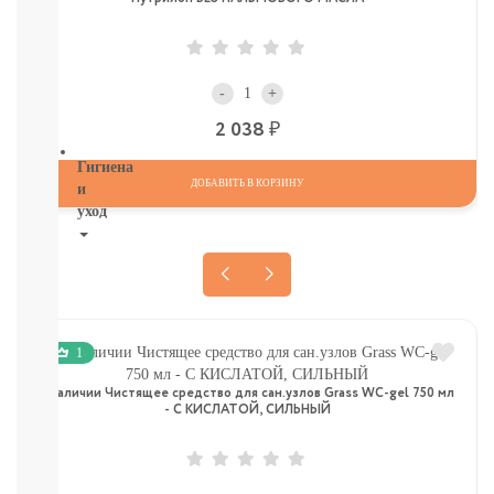
ДЕТСКИЕ
ТОВАРЫ
В
СЕВАСТОПОЛЕ
-
+
СМОТРЕТЬ
ВСЕ
Р
2 038
Гигиена
ДОБАВИТЬ В КОРЗИНУ
и
уход
НОВИНКИ
ТУТ
Для
роддома
Крем,
1
присыпка,
молочко,
в наличии Чистящее средство для сан.узлов Grass WC-gel 750 мл
масло
- С КИСЛАТОЙ, СИЛЬНЫЙ
ЗАЩИТА
ОТ
СОЛНЦА