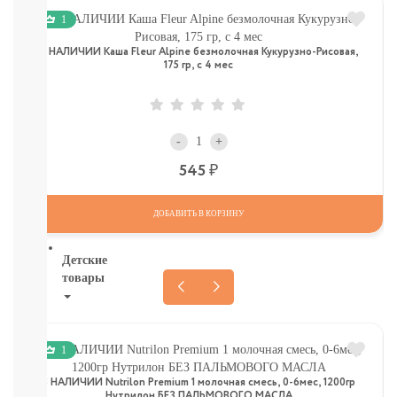
НАГГЕТСЫ
1
И
ТД
В НАЛИЧИИ Каша Fleur Alpine безмолочная Кукурузно-Рисовая,
Крупы,
175 гр, с 4 мес
хлопья,
завтраки
печенье,
сушки,
-
+
крекер
Шоколад.
Р
545
батончики,
мармелад,
ДОБАВИТЬ В КОРЗИНУ
хлебцы
Детские
товары
Книги.
Канцтовары,
Наклейки
1
В
В НАЛИЧИИ Nutrilon Premium 1 молочная смесь, 0-6мес, 1200гр
НАЛИЧИИ
Нутрилон БЕЗ ПАЛЬМОВОГО МАСЛА