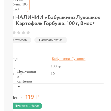
подгузники-
трусики
детское
питание
В НАЛИЧИИ «Бабушкино Лукошко»
бытовая
Картофель Горбуша, 100 г, 8мес+
химия
и
гигиена
0 отзывов
Написать отзыв
Товары
для
мам
и
Бренд:
Бабушкино Лукошко
пап
Вес:
100 гр
Подгузники
Наличие:
10
и
салфетки
ВСЕ
Р
БРЕНДЫ
119
Цена:
Салфетки,
Начислим 1 балла
пеленки