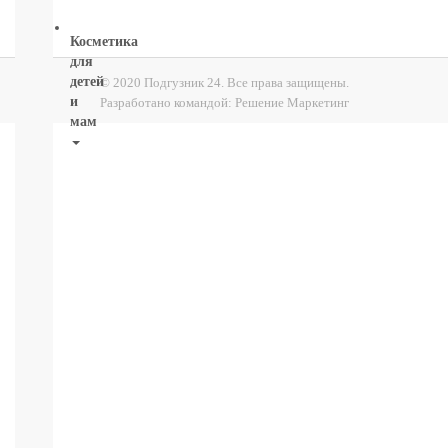
Косметика
для
детей
© 2020 Подгузник 24. Все права защищены.
и
Разработано командой:
Решение Маркетинг
мам
НОВИНКИ
Косметика
Глаза:
тушь,
карандаш,
подводка
Карандаши
для
бровей
УХОД
ДЛЯ
ТЕЛА
ВОЛОСЫ
ЛИЦО
Прокладки,