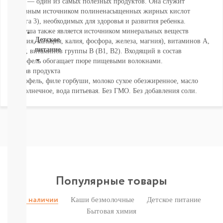
Рыба — один из самых полезных продуктов. Она служит
СМОТРЕТЬ
основным источником полиненасыщенных жирных кислот
ВСЕ
(Омега 3), необходимых для здоровья и развития ребенка.
Горбуша также является источником минеральных веществ
Детское
(натрия, кальция, калия, фосфора, железа, магния), витаминов А,
питание
С, РР, витаминов группы В (В1, В2). Входящий в состав
картофель обогащает пюре пищевыми волокнами.
Новое
Состав продукта
поступление
Картофель, филе горбуши, молоко сухое обезжиренное, масло
Пюре
подсолнечное, вода питьевая. Без ГМО. Без добавления соли.
Молочная
продукция
Каши
безмолочные
Каши
молочные
Смеси
СМЕСИ
Популярные товары
ПОД
ЗАКАЗ
Коктейли,
Каши безмолочные
Детское питание
В наличии
Жидкие
Бытовая химия
Каши,