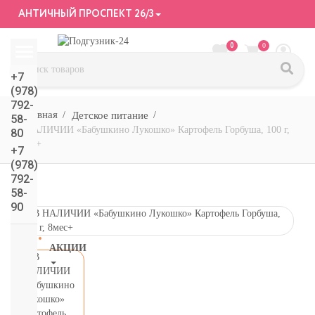
АНТИЧНЫЙ ПРОСПЕКТ 26/3
0
0
+7
(978)
792-
Детское питание
58-
В НАЛИЧИИ «Бабушкино Лукошко» Картофель Горбуша, 100 г,
80
8мес+
+7
(978)
792-
58-
90
АКЦИИ
СМОТРЕТЬ
ВСЕ
подгузники/