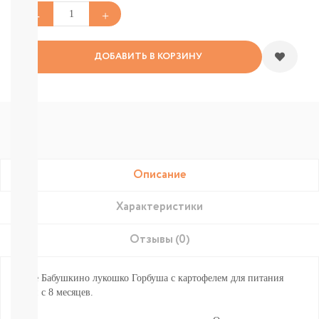
Подгузники-
трусики
Nao
Joonies
Tanoshi
ДОБАВИТЬ В КОРЗИНУ
YokoSun
РАЗНЫЕ
БРЕНДЫ
Merries
BRAND
FOR
MY
SON
Описание
Lubby
Ekitto
Характеристики
MARABU
Подгузники
Отзывы (0)
на
липучках
Пробники
Пюре Бабушкино лукошко Горбуша с картофелем для питания
подгузников
детей с 8 месяцев.
БЕСПЛАТНЫЕ
ТЕСТЕРЫ