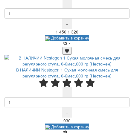
-
+
Р
Р
1 450
1 320
Добавить в корзину
1
В НАЛИЧИИ Nestogen 1 Сухая молочная смесь для
регулярного стула, 0-6мес,600 гр (Нестожен)
-
+
Р
930
Добавить в корзину
1