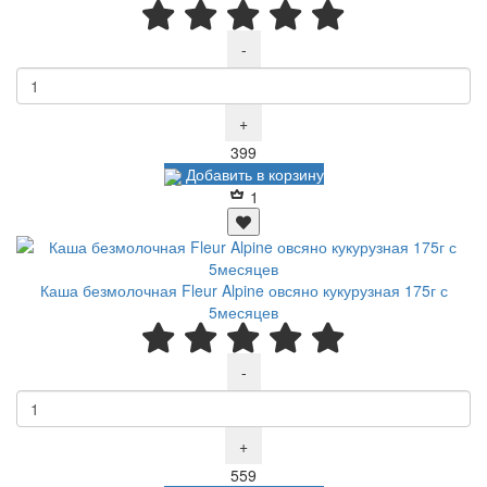
-
+
Р
399
Добавить в корзину
1
Каша безмолочная Fleur Alpine овсяно кукурузная 175г с
5месяцев
-
+
Р
559