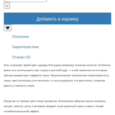
Добавить в корзину
Описание
Характеристики
Отзывы (0)
Гель сохраняет яркий цвет одежды благодаря комплексу зеленых хелатов. Особенно
важно его использовать при стирке в жесткой воде — в ней заключается основная
причина выцветшего эффекта ткани. Неорганические загрязнения накапливаются в
ткани, кристаллизуясь в ее волокнах, а гель разрушает эти кристаллы, сохраняя
яркость и мягкость ткани.
Средство со свежим цветочным ароматом. Композиция эфирных масел жасмина,
пачули, нероли, розы и ветивера придает гелю приятный запах и имеет легкий
антибактериальный эффект.