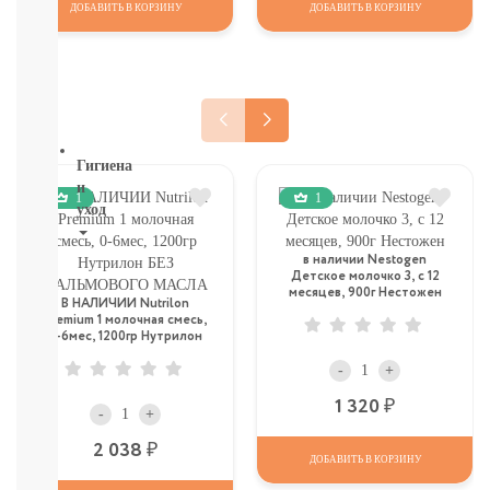
ДЕТСКИЕ
ДОБАВИТЬ В КОРЗИНУ
ДОБАВИТЬ В КОРЗИНУ
ТОВАРЫ
В
СЕВАСТОПОЛЕ
СМОТРЕТЬ
ВСЕ
Гигиена
и
1
1
уход
НОВИНКИ
в наличии Nestogen
ТУТ
Детское молочко 3, c 12
месяцев, 900г Нестожен
Для
В НАЛИЧИИ Nutrilon
роддома
Premium 1 молочная смесь,
0-6мес, 1200гр Нутрилон
Крем,
БЕЗ ПАЛЬМОВОГО МАСЛА
присыпка,
-
+
молочко,
Р
1 320
масло
-
+
ЗАЩИТА
Р
2 038
ОТ
ДОБАВИТЬ В КОРЗИНУ
СОЛНЦА