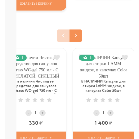
И
ДОБАВИТЬ В КОРЗИНУ
КОМАРОВ
Мыло
Зубные
пасты,
щетки
Гели
для
душа,
мочалки
1
1
Шампуни,
расчески
Пена
для
в наличии Чистящее
В НАЛИЧИИ Капсулы для
средство для сан.узлов
стирки LAMM жидкое, в
ванн,
Grass WC-gel 750 мл - С
капсулах Color 50шт
игрушки
КИСЛАТОЙ, СИЛЬНЫЙ
Ватные
диски,
палочки,
-
+
-
+
полотенца
Р
Р
330
1 400
СМОТРЕТЬ
ВСЕ
ДОБАВИТЬ В КОРЗИНУ
ДОБАВИТЬ В КОРЗИНУ