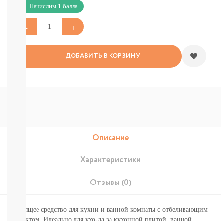
Подгузники-
Начислим 1 балла
трусики
Nao
Joonies
Tanoshi
YokoSun
ДОБАВИТЬ В КОРЗИНУ
РАЗНЫЕ
БРЕНДЫ
Merries
BRAND
FOR
MY
SON
Lubby
Описание
Ekitto
MARABU
Подгузники
Характеристики
на
липучках
Отзывы (0)
Пробники
подгузников
БЕСПЛАТНЫЕ
Чистящее средство для кухни и ванной комнаты с отбеливающим
ТЕСТЕРЫ
эффектом. Идеально для ухо-да за кухонной плитой, ванной,