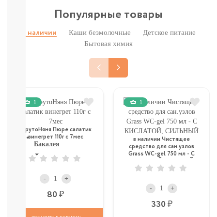
Молоко
Популярные товары
Печенье,
пастила,
Каши безмолочные
Детское питание
В наличии
батончики,
Бытовая химия
соломка:
снэки
Сок,
компот,
морс,
чай
1
1
Вода
СМОТРЕТЬ
ВСЕ
ФрутоНяня Пюре салатик
винегрет 110г с 7мес
в наличии Чистящее
Бакалея
средство для сан.узлов
Grass WC-gel 750 мл - С
КИСЛАТОЙ, СИЛЬНЫЙ
Напитки
смотреть
-
+
все
-
+
МОРОЗИЛКА:
Р
80
ПЕЛЬМЕНИ.
Р
330
ВАРЕНИКИ,