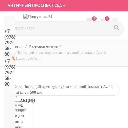
АНТИЧНЫЙ ПРОСПЕКТ 26/3
0
0
+7
(978)
792-
Бытовая химия
58-
Grass Чистящий крем для кухни и ванной комнаты Azelit
80
АнтиНалет, 500 мл
+7
(978)
792-
58-
90
АКЦИИ
СМОТРЕТЬ
ВСЕ
подгузники/