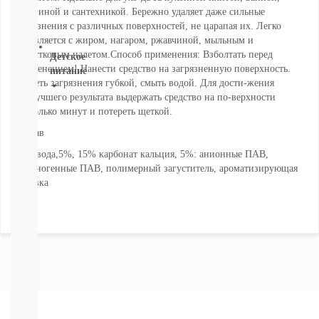
раковиной и сантехникой. Бережно удаляет даже сильные
СМОТРЕТЬ
загрязнения с различных поверхностей, не царапая их. Легко
ВСЕ
справляется с жиром, нагаром, ржавчиной, мыльным и
известковым налетом.Способ применения: Взболтать перед
Детское
применением! Нанести средство на загрязненную поверхность.
питание
Стереть загрязнения губкой, смыть водой. Для дости-жения
наилучшего результата выдержать средство на по-верхности
Новое
несколько минут и потереть щеткой.
поступление
Пюре
Состав
Молочная
30% вода,5%, 15% карбонат кальция, 5%: анионные ПАВ,
продукция
неионогенные ПАВ, полимерный загуститель, ароматизирующая
Каши
добавка
безмолочные
Каши
молочные
Смеси
СМЕСИ
ПОД
ЗАКАЗ
Коктейли,
Жидкие
Каши,