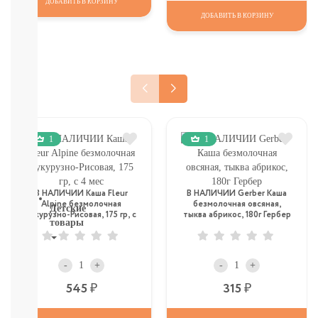
ДОБАВИТЬ В КОРЗИНУ
НАГГЕТСЫ
ДОБАВИТЬ В КОРЗИНУ
И
ТД
Крупы,
хлопья,
завтраки
печенье,
сушки,
крекер
Шоколад.
1
1
батончики,
мармелад,
хлебцы
В НАЛИЧИИ Каша Fleur
В НАЛИЧИИ Gerber Каша
Alpine безмолочная
безмолочная овсяная,
Детские
Кукурузно-Рисовая, 175 гр, с
тыква абрикос, 180г Гербер
товары
4 мес
Книги.
Канцтовары,
-
+
-
+
Наклейки
Р
Р
545
315
В
НАЛИЧИИ