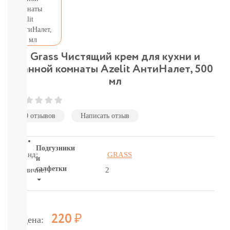
подгузники-
трусики
детское
питание
бытовая
химия
Grass Чистящий крем для кухни и
и
ванной комнаты Azelit АнтиНалет, 500
гигиена
мл
Товары
для
мам
и
0 отзывов
Написать отзыв
пап
Подгузники
Бренд:
GRASS
и
салфетки
Наличие:
2
ВСЕ
БРЕНДЫ
Салфетки,
Р
220
Цена:
пеленки