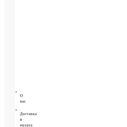
Глаза:
тушь,
карандаш,
подводка
Карандаши
для
бровей
УХОД
ДЛЯ
ТЕЛА
ВОЛОСЫ
ЛИЦО
Прокладки,
туалетная
бумага
О
нас
Доставка
и
оплата