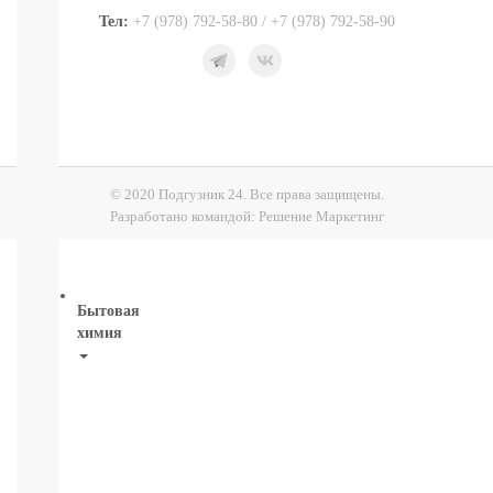
Шампуни,
Тел:
+7 (978) 792-58-80 / +7 (978) 792-58-90
расчески
Пена
для
ванн,
игрушки
Ватные
диски,
палочки,
© 2020 Подгузник 24. Все права защищены.
полотенца
Разработано командой:
Решение Маркетинг
СМОТРЕТЬ
ВСЕ
Бытовая
химия
Рекомендуем!
Для
Стирки
Кондиционеры
Для
мытья