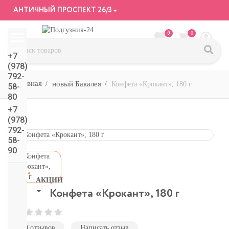
АНТИЧНЫЙ ПРОСПЕКТ 26/3
0
0
+7
(978)
792-
новый Бакалея
Конфета «Крокант», 180 г
58-
80
+7
(978)
792-
58-
90
АКЦИИ
Конфета «Крокант», 180 г
СМОТРЕТЬ
ВСЕ
подгузники/
0 отзывов
Написать отзыв