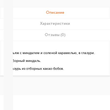
Подгузники-
трусики
Nao
Описание
Joonies
Tanoshi
Характеристики
YokoSun
Lovular
Merries
Отзывы (0)
BRAND
FOR
MY
Грильяж с миндалем и соленой карамелью, в глазури.
SON
Lubby
– Отборный миндаль.
Ekitto
– Глазурь из отборных какао-бобов.
MARABU
Подгузники
на
липучках
Пробники
подгузников
БЕСПЛАТНЫЕ
ТЕСТЕРЫ
СМОТРЕТЬ