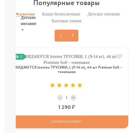
Популярные товары
ВСЕ
Каши безмолочные
Детское питание
В наличии
Детское
Бытовая химия
питание
Новое
поступление
Пюре
Молочная
1
продукция
Каши
ОЖИДАЮТСЯ Joonies ТРУСИКИ, L (9-14 кг), 44 шт Premium Soft -
безмолочные
тоненькие
Каши
молочные
Смеси
СМЕСИ
-
+
ПОД
Р
ЗАКАЗ
1 290
Коктейли,
Жидкие
ДОБАВИТЬ В КОРЗИНУ
Каши,
Молоко