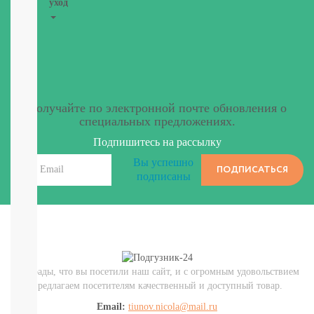
уход
НОВИНКИ
ТУТ
Для
роддома
Крем,
присыпка,
Получайте по электронной почте обновления о
молочко,
специальных предложениях.
масло
Подпишитесь на рассылку
ЗАЩИТА
ОТ
Вы успешно
ПОДПИСАТЬСЯ
СОЛНЦА
подписаны
И
КОМАРОВ
Мыло
Зубные
пасты,
щетки
Гели
Мы рады, что вы посетили наш сайт, и с огромным удовольствием
для
предлагаем посетителям качественный и доступный товар.
душа,
Email:
tiunov.nicola@mail.ru
мочалки