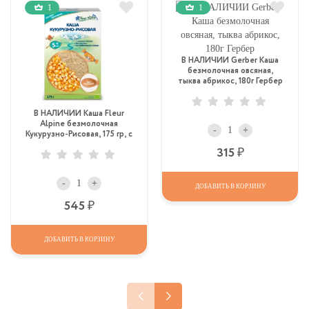
1
1
В НАЛИЧИИ Gerber Каша
безмолочная овсяная,
тыква абрикос, 180г Гербер
В НАЛИЧИИ Каша Fleur
Alpine безмолочная
-
+
Кукурузно-Рисовая, 175 гр, с
4 мес
Р
315
-
+
ДОБАВИТЬ В КОРЗИНУ
Р
545
ДОБАВИТЬ В КОРЗИНУ