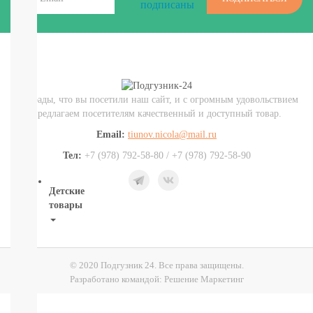
подписаны
И
ТД
Крупы,
хлопья,
завтраки
печенье,
сушки,
Мы рады, что вы посетили наш сайт, и с огромным удовольствием
крекер
предлагаем посетителям качественный и доступный товар.
Шоколад.
батончики,
Email:
tiunov.nicola@mail.ru
мармелад,
Тел:
+7 (978) 792-58-80 / +7 (978) 792-58-90
хлебцы
Детские
товары
Книги.
Канцтовары,
Наклейки
© 2020 Подгузник 24. Все права защищены.
В
Разработано командой:
Решение Маркетинг
НАЛИЧИИ
ДЕТСКИЕ