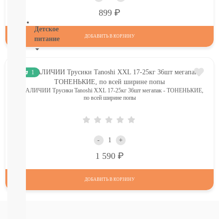
ВСЕ
Р
899
Детское
ДОБАВИТЬ В КОРЗИНУ
питание
Новое
поступление
1
Пюре
Молочная
В НАЛИЧИИ Трусики Tanoshi XXL 17-25кг 36шт мегапак - ТОНЕНЬКИЕ,
продукция
по всей ширине попы
Каши
безмолочные
Каши
молочные
-
+
Смеси
Р
1 590
СМЕСИ
ПОД
ЗАКАЗ
ДОБАВИТЬ В КОРЗИНУ
Коктейли,
Жидкие
Каши,
Молоко