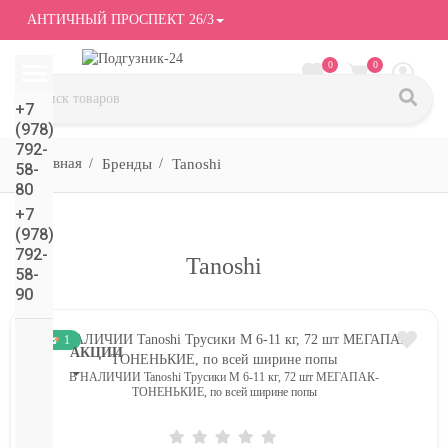
АНТИЧНЫЙ ПРОСПЕКТ 26/3
0
0
+7
(978)
792-
Бренды
Tanoshi
58-
80
+7
(978)
792-
Tanoshi
58-
90
1
АКЦИИ
В НАЛИЧИИ Tanoshi Трусики M 6-11 кг, 72 шт МЕГАПАК-
СМОТРЕТЬ
ТОНЕНЬКИЕ, по всей ширине попы
ВСЕ
подгузники/