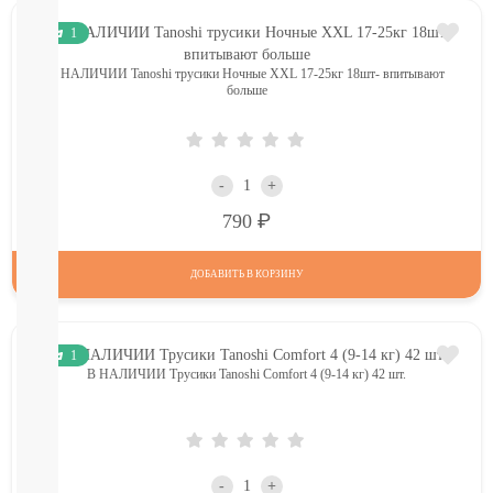
Подгузники-
трусики
1
РАЗНЫЕ
БРЕНДЫ
В НАЛИЧИИ Tanoshi трусики Ночные XXL 17-25кг 18шт- впитывают
Joonies
больше
Tanoshi
YokoSun
Merries
BRAND
-
+
FOR
Р
790
MY
SON
Lubby
ДОБАВИТЬ В КОРЗИНУ
Ekitto
MARABU
Подгузники
на
1
липучках
В НАЛИЧИИ Трусики Tanoshi Comfort 4 (9-14 кг) 42 шт.
Пробники
подгузников
БЕСПЛАТНЫЕ
ТЕСТЕРЫ
-
+
СМОТРЕТЬ