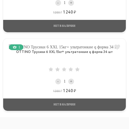
-
+
1 240
Р
Р
1 300
НЕТ В НАЛИЧИИ
1
OTTINO Трусики 6 XXL 15кг+ ультратонкие q форма 34 шт
-5%
-
+
1 240
Р
Р
1 300
НЕТ В НАЛИЧИИ