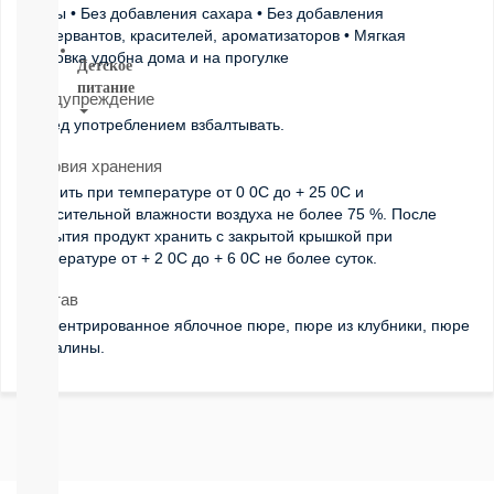
ягоды • Без добавления сахара • Без добавления
ВСЕ
консервантов, красителей, ароматизаторов • Мягкая
упаковка удобна дома и на прогулке
Детское
питание
Предупреждение
Перед употреблением взбалтывать.
Новое
поступление
Условия хранения
Пюре
Хранить при температуре от 0 0С до + 25 0С и
Молочная
относительной влажности воздуха не более 75 %. После
продукция
вскрытия продукт хранить с закрытой крышкой при
Каши
температуре от + 2 0С до + 6 0С не более суток.
безмолочные
Каши
Состав
молочные
Концентрированное яблочное пюре, пюре из клубники, пюре
Смеси
из малины.
СМЕСИ
ПОД
ЗАКАЗ
Коктейли,
Жидкие
Каши,
Молоко