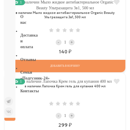
1
бумага
в наличии Мыло жидкое антибактериальное Organic Beauty
О
Ультразащита 3в1, 500 мл
нас
Доставка
и
-
+
оплата
Р
140
Отзывы
ДОБАВИТЬ В КОРЗИНУ
Семья
«Подгузник-24»
1
в наличии Лапочка Крем гель для купания 400 мл
Контакты
-
+
Р
299