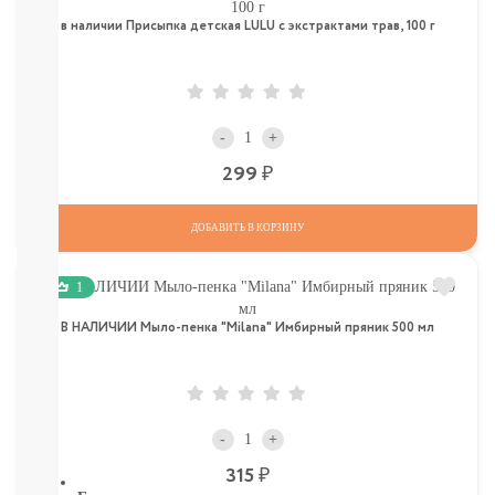
КОМАРОВ
Мыло
в наличии Присыпка детская LULU с экстрактами трав, 100 г
Зубные
пасты,
щетки
Гели
для
-
+
душа,
Р
299
мочалки
Шампуни,
расчески
ДОБАВИТЬ В КОРЗИНУ
Пена
для
1
ванн,
игрушки
В НАЛИЧИИ Мыло-пенка "Milana" Имбирный пряник 500 мл
Ватные
диски,
палочки,
полотенца
СМОТРЕТЬ
-
+
ВСЕ
Р
315