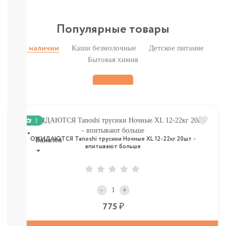
Печенье,
пастила,
батончики,
Популярные товары
соломка:
снэки
Каши безмолочные
Детское питание
В наличии
Сок,
Бытовая химия
компот,
морс,
чай
Вода
СМОТРЕТЬ
ВСЕ
1
ОЖИДАЮТСЯ Tanoshi трусики Ночные XL 12-22кг 20шт -
Бакалея
впитывают больше
Напитки
смотреть
все
-
+
МОРОЗИЛКА:
ПЕЛЬМЕНИ.
Р
775
ВАРЕНИКИ,
НАГГЕТСЫ