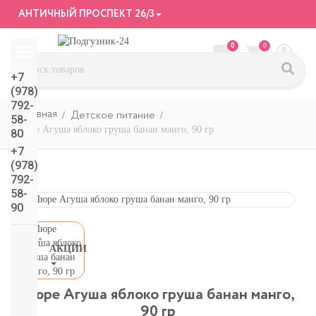
АНТИЧНЫЙ ПРОСПЕКТ 26/3
0
0
+7
(978)
792-
Детское питание
58-
Пюре Агуша яблоко груша банан манго, 90 гр
80
+7
(978)
792-
58-
90
АКЦИИ
СМОТРЕТЬ
ВСЕ
Пюре Агуша яблоко груша банан манго,
подгузники/
90 гр