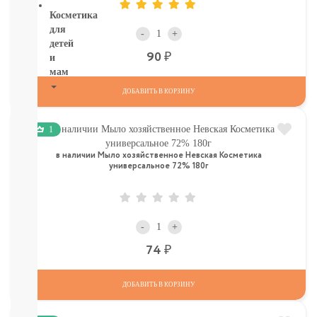
Косметика
для
-
+
детей
Р
90
и
мам
ДОБАВИТЬ В КОРЗИНУ
НОВИНКИ
Косметика
Глаза:
1
тушь,
в наличии Мыло хозяйственное Невская Косметика
карандаш,
универсальное 72% 180г
подводка
Карандаши
для
бровей
-
+
УХОД
ДЛЯ
Р
74
ТЕЛА
ВОЛОСЫ
ЛИЦО
ДОБАВИТЬ В КОРЗИНУ
Прокладки,
туалетная