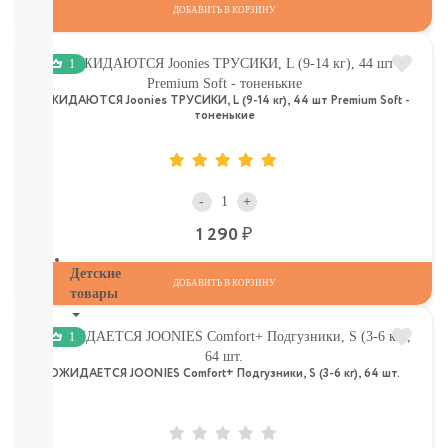
И
ДОБАВИТЬ В КОРЗИНУ
ТД
Крупы,
1
хлопья,
завтраки
ОЖИДАЮТСЯ Joonies ТРУСИКИ, L (9-14 кг), 44 шт Premium Soft -
печенье,
тоненькие
сушки,
крекер
Шоколад.
батончики,
-
+
мармелад,
хлебцы
Р
1 290
Детские
ДОБАВИТЬ В КОРЗИНУ
товары
Книги.
1
Канцтовары,
Наклейки
ОЖИДАЕТСЯ JOONIES Comfort+ Подгузники, S (3-6 кг), 64 шт.
В
НАЛИЧИИ
ДЕТСКИЕ