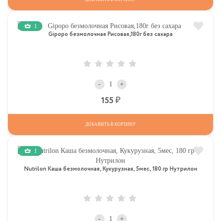
1
Gipopo безмолочная Рисовая,180г без сахара
-
+
Р
155
ДОБАВИТЬ В КОРЗИНУ
1
Nutrilon Каша безмолочная, Кукурузная, 5мес, 180 гр Нутрилон
-
+