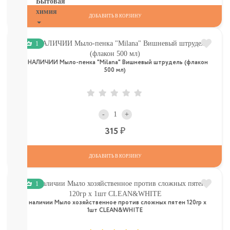
Бытовая
химия
ДОБАВИТЬ В КОРЗИНУ
Рекомендуем!
Для
1
Стирки
Кондиционеры
В НАЛИЧИИ Мыло-пенка "Milana" Вишневый штрудель (флакон
500 мл)
Для
мытья
посуды
От
пятен,
-
+
мыло
Р
315
Для
уборки
комнат,
ДОБАВИТЬ В КОРЗИНУ
освежители
Разное
1
(губки,
тряпочки)
в наличии Мыло хозяйственное против сложных пятен 120гр х
СМОТРЕТЬ
1шт CLEAN&WHITE
ВСЕ