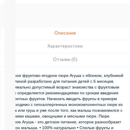
Подгузники-
трусики
РАЗНЫЕ
БРЕНДЫ
Joonies
Tanoshi
Описание
YokoSun
Merries
Характеристики
BRAND
FOR
MY
Отзывы (0)
SON
Lubby
Детское фруктово-ягодное пюре Агуша с яблоком, клубникой
Ekitto
и малиной разработано для питания детей с 6 месяцев.
MARABU
Минимально допустимый возраст знакомства с фруктовым
Подгузники
пюре определяется рекомендациями по срокам введения
на
конкретных фруктов. Начинать вводить фрукты в прикорм
липучках
необходимо с гипоаллергенных монокомпонентных пюре из
Пробники
яблок или груш и уже после того, как малыш познакомился с
подгузников
детскими кашами, овощными и мясными пюре. Пюре
БЕСПЛАТНЫЕ
детское Агуша - это детское питание, которое разнообразит
ТЕСТЕРЫ
рацион малыша. • 100% натурально • Спелые фрукты и
СМОТРЕТЬ