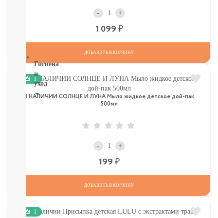
ТОВАРЫ
В
-
+
СЕВАСТОПОЛЕ
Р
1 099
СМОТРЕТЬ
ВСЕ
ДОБАВИТЬ В КОРЗИНУ
Гигиена
и
1
уход
В НАЛИЧИИ СОЛНЦЕ И ЛУНА Мыло жидкое детское дой-пак
НОВИНКИ
500мл
ТУТ
Для
роддома
Крем,
-
+
присыпка,
Р
199
молочко,
масло
ЗАЩИТА
ДОБАВИТЬ В КОРЗИНУ
ОТ
СОЛНЦА
И
1